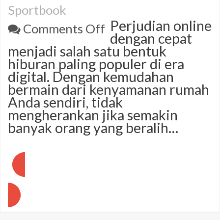
Sportbook
Perjudian online
on
Comments Off
dengan cepat
Rasakan
menjadi salah satu bentuk
hiburan paling populer di era
Sensasi
digital. Dengan kemudahan
Judi
bermain dari kenyamanan rumah
Anda sendiri, tidak
Online
mengherankan jika semakin
Bersama
banyak orang yang beralih…
LegendaQQ
Continue Reading