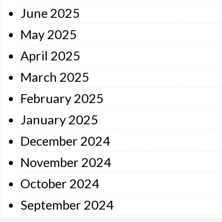
June 2025
Mi
May 2025
April 2025
March 2025
February 2025
January 2025
December 2024
November 2024
October 2024
September 2024