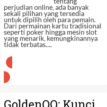
tentang
Dari
perjudian online, ada banyak
sekali pilihan yang tersedia
Poker
untuk dipilih oleh para pemain.
hingga
Dari permainan kartu tradisional
seperti poker hingga mesin slot
Slot:
yang menarik, kemungkinannya
JaguarQQ
tidak terbatas….
Memiliki
Semuanya
Continue Reading
GoldenQQ: Kunci