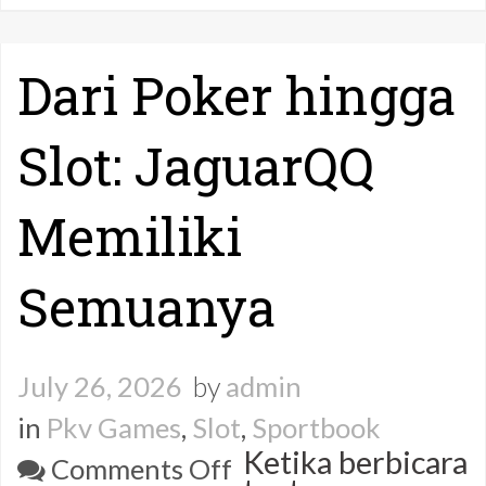
Dari Poker hingga
Slot: JaguarQQ
Memiliki
Semuanya
July 26, 2026
by
admin
in
Pkv Games
,
Slot
,
Sportbook
Ketika berbicara
on
Comments Off