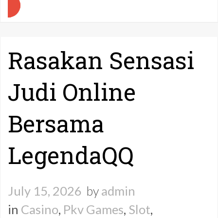
Cahayaqq
Rasakan Sensasi
Judi Online
Bersama
LegendaQQ
July 15, 2026
by
admin
in
Casino
,
Pkv Games
,
Slot
,