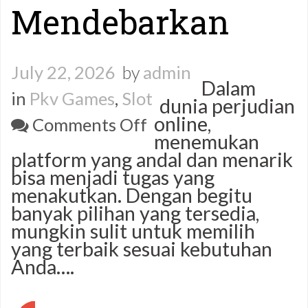
Mendebarkan
July 22, 2026
by
admin
Dalam
in
Pkv Games
,
Slot
dunia perjudian
online,
on
Comments Off
menemukan
OneBetQQ:
platform yang andal dan menarik
bisa menjadi tugas yang
Pilihan
menakutkan. Dengan begitu
Utama
banyak pilihan yang tersedia,
untuk
mungkin sulit untuk memilih
yang terbaik sesuai kebutuhan
Pengalaman
Anda….
Judi
Online