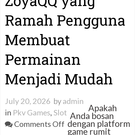
ZoyaQQ yang
Ramah Pengguna
Membuat
Permainan
Menjadi Mudah
July 20, 2026
by
admin
Apakah
in
Pkv Games
,
Slot
Anda bosan
dengan platform
on
Comments Off
game rumit
Bergabunglah