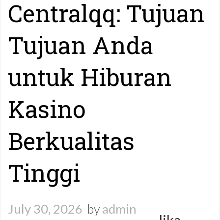
Centralqq: Tujuan
Tujuan Anda
untuk Hiburan
Kasino
Berkualitas
Tinggi
July 30, 2026
by
admin
Jika