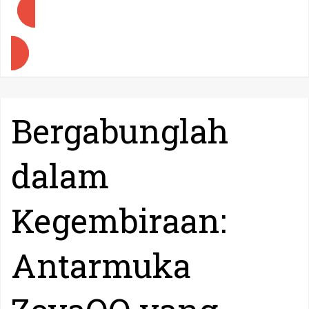
yang
Continue Reading
Mendebarkan
Bergabunglah
dalam
Kegembiraan:
Antarmuka