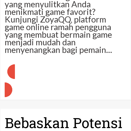
yang menyulitkan Anda
menikmati game favorit?
dalam
Kunjungi ZoyaQQ, platform
Kegembiraan:
game online ramah pengguna
Antarmuka
yang membuat bermain game
menjadi mudah dan
ZoyaQQ
menyenangkan bagi pemain…
yang
Ramah
Pengguna
Continue Reading
Membuat
Permainan
Menjadi
Bebaskan Potensi
Mudah