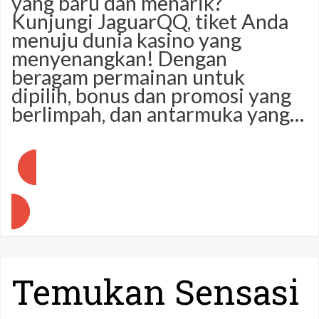
yang baru dan menarik?
Kunjungi JaguarQQ, tiket Anda
Tiket
menuju dunia kasino yang
Anda
menyenangkan! Dengan
beragam permainan untuk
ke
dipilih, bonus dan promosi yang
Dunia
berlimpah, dan antarmuka yang…
Kegembiraan
Kasino
Continue Reading
Temukan Sensasi