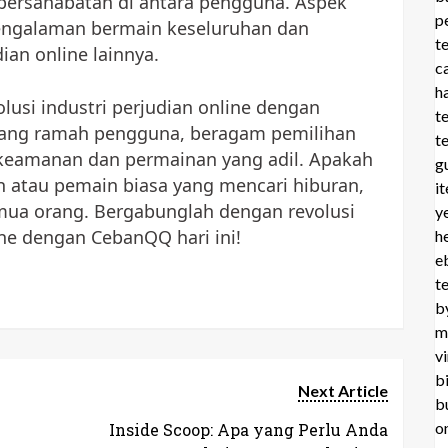
persahabatan di antara pengguna. Aspek
p
engalaman bermain keseluruhan dan
t
an online lainnya.
c
h
usi industri perjudian online dengan
t
yang ramah pengguna, beragam pemilihan
t
keamanan dan permainan yang adil. Apakah
g
 atau pemain biasa yang mencari hiburan,
i
ua orang. Bergabunglah dengan revolusi
y
ne dengan CebanQQ hari ini!
h
e
t
b
m
v
b
Next Article
b
o
Inside Scoop: Apa yang Perlu Anda