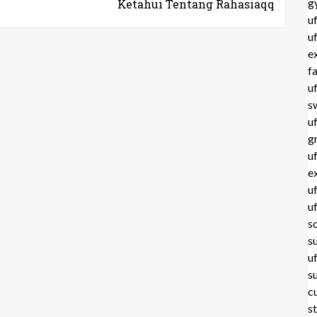
g
Ketahui Tentang Rahasiaqq
u
u
e
f
u
s
u
g
u
e
u
u
s
s
u
s
c
s