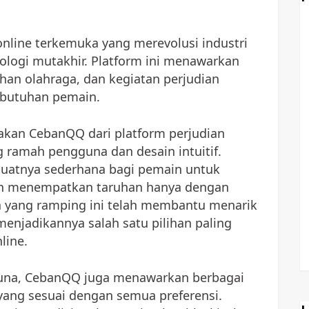
etiap Mi
Bagaimana
CebanQQ
nline terkemuka yang merevolusi industri
merevolusi
industri
ologi mutakhir. Platform ini menawarkan
perjudian
han olahraga, dan kegiatan perjudian
online
butuhan pemain.
akan CebanQQ dari platform perjudian
g ramah pengguna dan desain intuitif.
buatnya sederhana bagi pemain untuk
n menempatkan taruhan hanya dengan
 yang ramping ini telah membantu menarik
enjadikannya salah satu pilihan paling
line.
una, CebanQQ juga menawarkan berbagai
ang sesuai dengan semua preferensi.