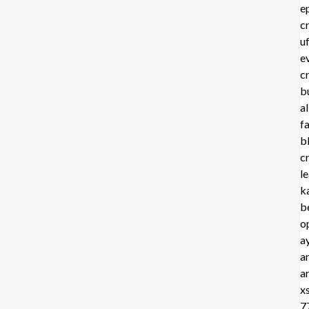
e
c
u
e
c
b
a
f
b
c
l
k
b
o
a
a
a
x
7