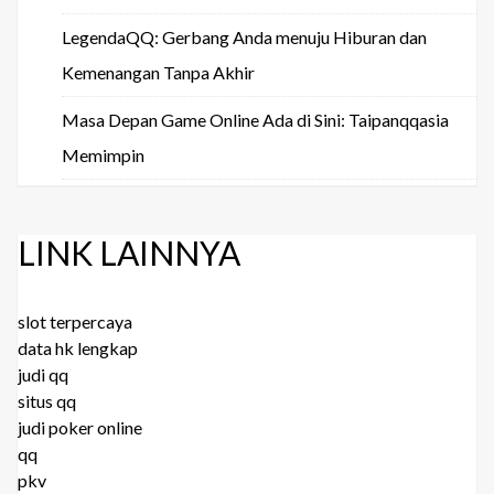
LegendaQQ: Gerbang Anda menuju Hiburan dan
Kemenangan Tanpa Akhir
Masa Depan Game Online Ada di Sini: Taipanqqasia
Memimpin
LINK LAINNYA
slot terpercaya
data hk lengkap
judi qq
situs qq
judi poker online
qq
pkv