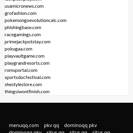
usamicronews.com
grofashion.com
pokemongoevolutioncalc.com
phishingbase.com
racegamings.com
primejackpotstay.com
pokugaa.com
playvaultgame.com
playgrandresorts.com
romsportal.com
sportsdocfestival.com
shestylestore.com
thingsiwontfinish.com
menuqq.com
|
pkv qq
|
dominoqq pkv
|
dominoqq pkv
|
situs qq
|
situs qq
|
situs qq
|