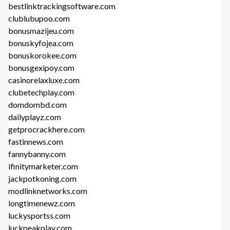
bestlinktrackingsoftware.com
clublubupoo.com
bonusmazijeu.com
bonuskyfojea.com
bonuskorokee.com
bonusgexipoy.com
casinorelaxluxe.com
clubetechplay.com
domdombd.com
dailyplayz.com
getprocrackhere.com
fastinnews.com
fannybanny.com
ifinitymarketer.com
jackpotkoning.com
modlinknetworks.com
longtimenewz.com
luckysportss.com
luckpeakplay.com