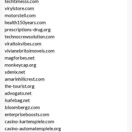
techtimesss.com
virylstore.com
motorstell.com
health150years.com
prescriptions-drug.org
technocrewsolution.com
viraltokvibes.com
vivianebritoimoveis.com
magforbes.net
monkeycap.org
sdenix.net
amarinhillcrest.com
the-tourist.org
advogato.net
isafebag.net
bloombergz.com
enterpriseboosts.com
casino-kartenspiele.com
casino-automatenspiele.org