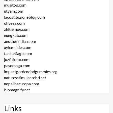
musitop.com
utyam.com
lacostituzioneblog.com
ohyeea.com
zhitiemoe.com
nungkub.com
anotherindian.com
xylemcider.com
taniaetiago.com
juzfitketo.com
pasomaga.com
impactgardencbdgummies.org
naturesstimulantcbd.net
nopalinaeuropa.com
biomagnify.net
Links