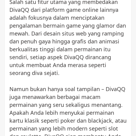
Salah satu fitur utama yang membedakan
Mi
DivaQQ dari platform game online lainnya
adalah fokusnya dalam menciptakan
pengalaman bermain game yang glamor dan
mewah. Dari desain situs web yang ramping
dan penuh gaya hingga grafis dan animasi
berkualitas tinggi dalam permainan itu
sendiri, setiap aspek DivaQQ dirancang
untuk membuat Anda merasa seperti
seorang diva sejati.
Namun bukan hanya soal tampilan – DivaQQ
juga menawarkan berbagai macam
permainan yang seru sekaligus menantang.
Apakah Anda lebih menyukai permainan
kartu klasik seperti poker dan blackjack, atau
permainan yang lebih modern seperti slot