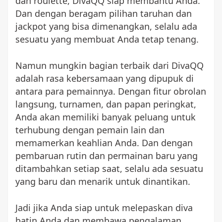
dan roulette, DivaQQ siap membantu Anda.
Dan dengan beragam pilihan taruhan dan
jackpot yang bisa dimenangkan, selalu ada
sesuatu yang membuat Anda tetap tenang.
Namun mungkin bagian terbaik dari DivaQQ
adalah rasa kebersamaan yang dipupuk di
antara para pemainnya. Dengan fitur obrolan
langsung, turnamen, dan papan peringkat,
Anda akan memiliki banyak peluang untuk
terhubung dengan pemain lain dan
memamerkan keahlian Anda. Dan dengan
pembaruan rutin dan permainan baru yang
ditambahkan setiap saat, selalu ada sesuatu
yang baru dan menarik untuk dinantikan.
Jadi jika Anda siap untuk melepaskan diva
batin Anda dan membawa pengalaman