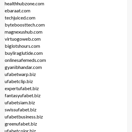
healthhubzone.com
ebaraat.com
techjuiced.com
byteboosttech.com
magnexushub.com
virtuogoweb.com
biglotshours.com
buyliraglutide.com
onlinesafemeds.com
gyanibhandar.com
ufabetwarp.biz
ufabetclip.biz
expertufabet.biz
fantasyufabet.biz
ufabetsiam.biz
swissufabet.biz
ufabetbusiness.biz
greenufabet.biz
ufabetcolor.biz