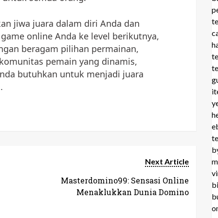
p
t
kan jiwa juara dalam diri Anda dan
c
ame online Anda ke level berikutnya,
h
gan beragam pilihan permainan,
t
komunitas pemain yang dinamis,
t
da butuhkan untuk menjadi juara
g
.
i
y
h
e
t
b
Next Article
m
v
Masterdomino99: Sensasi Online
b
Menaklukkan Dunia Domino
b
o