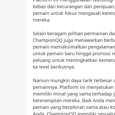
bebas dari kecurangan dan penipuan
pemain untuk fokus mengasah keter
mereka.
Selain beragam pilihan permainan d
ChampionQQ juga menawarkan berba
pemain memaksimalkan pengalaman 
untuk pemain baru hingga promosi re
peluang untuk meningkatkan keme
ke level berikutnya.
Namun mungkin daya tarik terbesar
pemainnya. Platform ini menyatukan 
memiliki minat yang sama terhadap
keterampilan mereka. Baik Anda men
pemain yang berpikiran sama atau k
Anda, ChampionQQ memiliki sesuatu