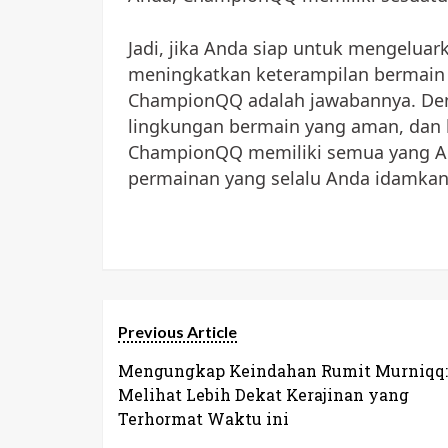
Jadi, jika Anda siap untuk mengeluar
meningkatkan keterampilan bermain g
ChampionQQ adalah jawabannya. Den
lingkungan bermain yang aman, dan 
ChampionQQ memiliki semua yang An
permainan yang selalu Anda idamkan
Previous Article
Mengungkap Keindahan Rumit Murniqq:
Melihat Lebih Dekat Kerajinan yang
Terhormat Waktu ini