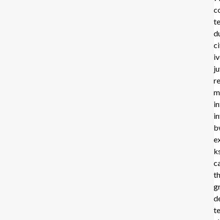
c
t
d
c
i
j
r
m
i
i
b
e
k
c
t
g
d
t