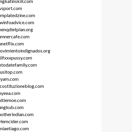
ingkatinskill.com
ivsport.com
emplatedzine.com
awinfoadvice.com
henqdietplan.org
umnercafe.com
unetflix.com
ovimientoindignados.org
ilfxxxpussy.com
ptodatefamily.com
usitop.com
tyam.com
acostituzioneblog.com
hyeea.com
hitiemoe.com
ungkub.com
notherindian.com
ylemcider.com
aniaetiago.com