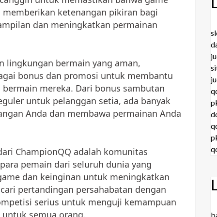
, memberikan ketenangan pikiran bagi
ampilan dan meningkatkan permainan
s
d
j
an lingkungan bermain yang aman,
s
gai bonus dan promosi untuk membantu
j
bermain mereka. Dari bonus sambutan
q
guler untuk pelanggan setia, ada banyak
p
nangan Anda dan membawa permainan Anda
d
q
p
q
 dari ChampionQQ adalah komunitas
para pemain dari seluruh dunia yang
 game dan keinginan untuk meningkatkan
cari pertandingan persahabatan dengan
ompetisi serius untuk menguji kemampuan
 untuk semua orang.
b