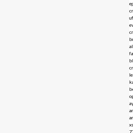
e
c
u
e
c
b
a
f
b
c
l
k
b
o
a
a
a
x
7