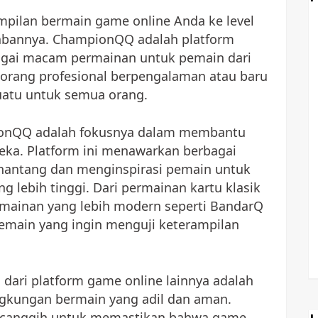
etiap Mi
Jiwa
mpilan bermain game online Anda ke level
Juara
Anda
abannya. ChampionQQ adalah platform
dengan
gai macam permainan untuk pemain dari
ChampionQQ
eorang profesional berpengalaman atau baru
atu untuk semua orang.
pionQQ adalah fokusnya dalam membantu
eka. Platform ini menawarkan berbagai
nantang dan menginspirasi pemain untuk
g lebih tinggi. Dari permainan kartu klasik
rmainan yang lebih modern seperti BandarQ
pemain yang ingin menguji keterampilan
ri platform game online lainnya adalah
gkungan bermain yang adil dan aman.
i canggih untuk memastikan bahwa game