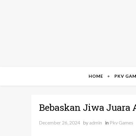
Skip
to
content
Situs
HOME
PKV GAM
Prom
Bebaskan Jiwa Juara
December 26, 2024
by
admin
in
Pkv Games