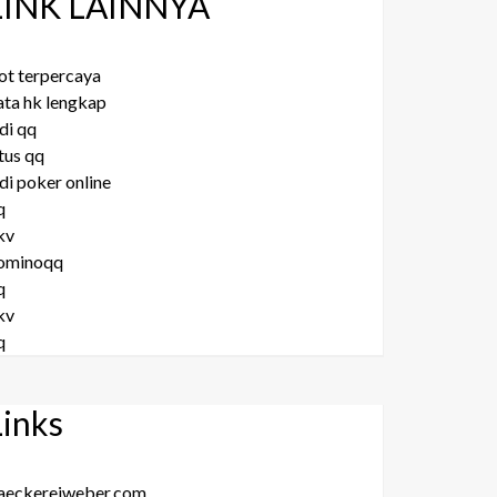
LINK LAINNYA
lot terpercaya
ata hk lengkap
udi qq
itus qq
udi poker online
q
kv
ominoqq
q
kv
q
Links
aeckereiweber.com