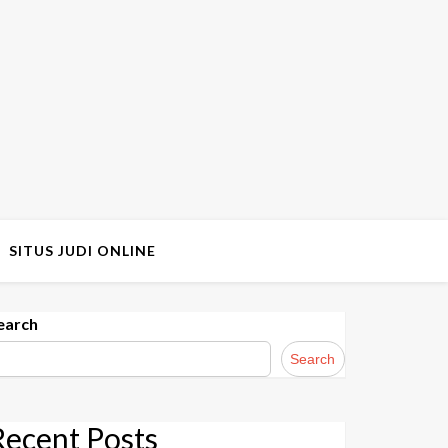
I MENGGIURKAN SETIAP MINGGU DI SITUS BANDARQQ. MAINKAN
DAPATKAN LEBIH BANYAK KEUNTUNGAN DENGAN BERBAGAI
PENAWARAN MENARIK.
q dengan
SITUS JUDI ONLINE
giurkan
earch
Search
Recent Posts