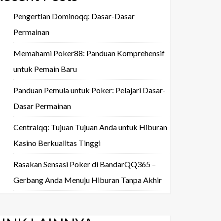
nggu
Pengertian Dominoqq: Dasar-Dasar
Permainan
Memahami Poker88: Panduan Komprehensif
untuk Pemain Baru
Panduan Pemula untuk Poker: Pelajari Dasar-
Dasar Permainan
Centralqq: Tujuan Tujuan Anda untuk Hiburan
Kasino Berkualitas Tinggi
Rasakan Sensasi Poker di BandarQQ365 –
Gerbang Anda Menuju Hiburan Tanpa Akhir