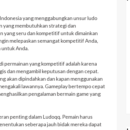
etiap Mi
Bebaskan
Semangat
Kompetitif
 Indonesia yang menggabungkan unsur ludo
Anda
nan yang membutuhkan strategi dan
dengan
 yang seru dan kompetitif untuk dimainkan
Ludoqq
ingin melepaskan semangat kompetitif Anda,
 untuk Anda.
i permainan yang kompetitif adalah karena
gis dan mengambil keputusan dengan cepat.
ng akan dipindahkan dan kapan menggunakan
mengakali lawannya. Gameplay bertempo cepat
menghasilkan pengalaman bermain game yang
peran penting dalam Ludoqq. Pemain harus
nentukan seberapa jauh bidak mereka dapat