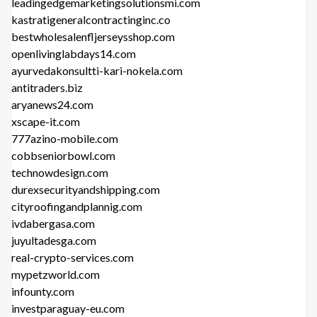
leadingedgemarketingsolutionsmi.com
kastratigeneralcontractinginc.co
bestwholesalenfljerseysshop.com
openlivinglabdays14.com
ayurvedakonsultti-kari-nokela.com
antitraders.biz
aryanews24.com
xscape-it.com
777azino-mobile.com
cobbseniorbowl.com
technowdesign.com
durexsecurityandshipping.com
cityroofingandplannig.com
ivdabergasa.com
juyultadesga.com
real-crypto-services.com
mypetzworld.com
infounty.com
investparaguay-eu.com