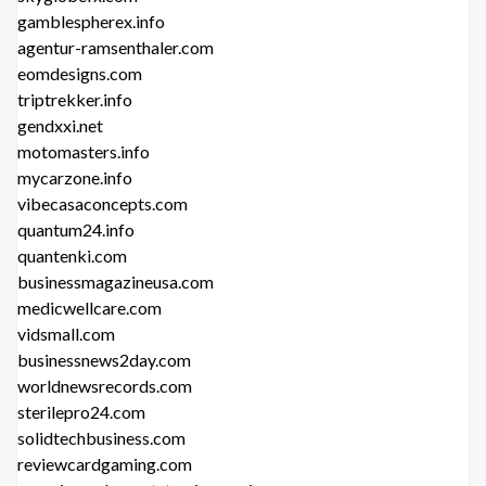
gamblespherex.info
agentur-ramsenthaler.com
eomdesigns.com
triptrekker.info
gendxxi.net
motomasters.info
mycarzone.info
vibecasaconcepts.com
quantum24.info
quantenki.com
businessmagazineusa.com
medicwellcare.com
vidsmall.com
businessnews2day.com
worldnewsrecords.com
sterilepro24.com
solidtechbusiness.com
reviewcardgaming.com