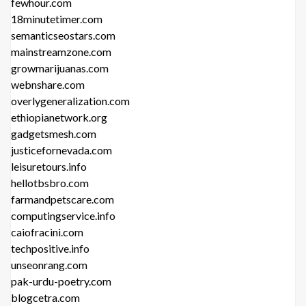
fewhour.com
18minutetimer.com
semanticseostars.com
mainstreamzone.com
growmarijuanas.com
webnshare.com
overlygeneralization.com
ethiopianetwork.org
gadgetsmesh.com
justicefornevada.com
leisuretours.info
hellotbsbro.com
farmandpetscare.com
computingservice.info
caiofracini.com
techpositive.info
unseonrang.com
pak-urdu-poetry.com
blogcetra.com