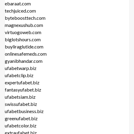
ebaraat.com
techjuiced.com
byteboosttech.com
magnexushub.com
virtuogoweb.com
biglotshours.com
buyliraglutide.com
onlinesafemeds.com
gyanibhandar.com
ufabetwarp.biz
ufabetclip.biz
expertufabet.biz
fantasyufabet.biz
ufabetsiam.biz
swissufabet.biz
ufabetbusiness.biz
greenufabet.biz
ufabetcolor.biz
extraufabet.biz