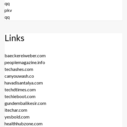
qq
pkv
qq
Links
baeckereiweber.com
peoplemagazine.info
techashes.com
canyouwash.co
havadisantalya.com
techdtimes.com
techieboot.com
gundembalikesir.com
itechar.com
yesbold.com
healthhubzone.com