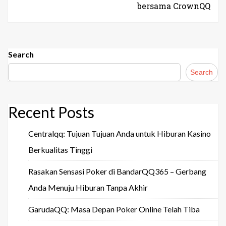
bersama CrownQQ
Search
Search
Recent Posts
Centralqq: Tujuan Tujuan Anda untuk Hiburan Kasino
Berkualitas Tinggi
Rasakan Sensasi Poker di BandarQQ365 – Gerbang
Anda Menuju Hiburan Tanpa Akhir
GarudaQQ: Masa Depan Poker Online Telah Tiba