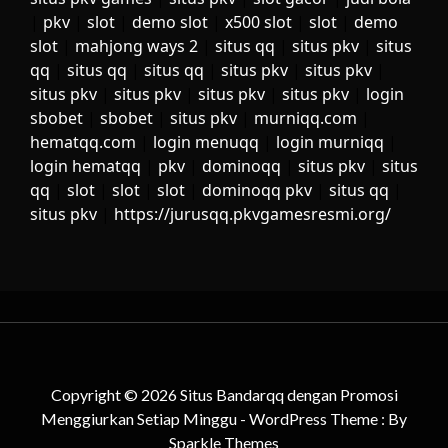
|
pkv
|
slot
|
demo slot
|
x500 slot
|
slot
|
demo
slot
|
mahjong ways 2
|
situs qq
|
situs pkv
|
situs
qq
|
situs qq
|
situs qq
|
situs pkv
|
situs pkv
|
situs pkv
|
situs pkv
|
situs pkv
|
situs pkv
|
login
sbobet
|
sbobet
|
situs pkv
|
murniqq.com
|
hematqq.com
|
login menuqq
|
login murniqq
|
login hematqq
|
pkv
|
dominoqq
|
situs pkv
|
situs
qq
|
slot
|
slot
|
slot
|
dominoqq pkv
|
situs qq
|
situs pkv
|
https://jurusqq.pkvgamesresmi.org/
Copyright © 2026 Situs Bandarqq dengan Promosi
Menggiurkan Setiap Minggu - WordPress Theme : By
Sparkle Themes