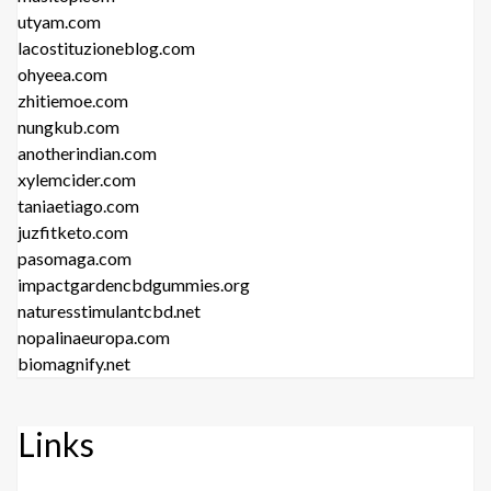
utyam.com
lacostituzioneblog.com
ohyeea.com
zhitiemoe.com
nungkub.com
anotherindian.com
xylemcider.com
taniaetiago.com
juzfitketo.com
pasomaga.com
impactgardencbdgummies.org
naturesstimulantcbd.net
nopalinaeuropa.com
biomagnify.net
Links