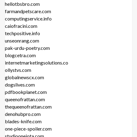
hellotbsbro.com
farmandpetscare.com
computingservice.info
caiofracini.com
techpositive.info
unseonrang.com
pak-urdu-poetry.com
blogcetra.com
internetmarketingsolutions.co
ollystvs.com
globalnewscx.com
dogslives.com
pdfbookplanet.com
queenofrattan.com
thequeenofrattan.com
denohubpro.com
blades-knife.com
one-piece-spoiler.com
studiooneiota.com