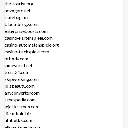
the-tourist.org
advogato.net
isafebag.net
bloombergz.com
enterpriseboosts.com
casino-kartenspiele.com
casino-automatenspiele.org
casino-tischspiele.com
otbody.com
jamestrust.net
trenz24.com
skipworking.com
loizbeauty.com
anyconverter.com
timespedia.com
jejakkrismon.com
diemthole.biz
ufabetkk.com
allquickmedia.com