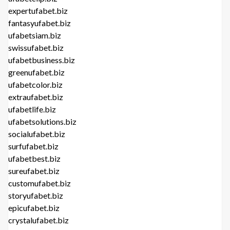
expertufabet.biz
fantasyufabet.biz
ufabetsiam.biz
swissufabet.biz
ufabetbusiness.biz
greenufabet.biz
ufabetcolor.biz
extraufabet.biz
ufabetlife.biz
ufabetsolutions.biz
socialufabet.biz
surfufabet.biz
ufabetbest.biz
sureufabet.biz
customufabet.biz
storyufabet.biz
epicufabet.biz
crystalufabet.biz