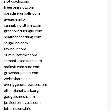
slot-pachi.com
freespinsslot.com
paradisefurballs.com
aveuere.info
cannabinoidtimes.com
greenproductsgui.com
healthconcerning.com
rojgarind.com
fewhour.com
18minutetimer.com
semanticseostars.com
mainstreamzone.com
growmarijuanas.com
webnshare.com
overlygeneralization.com
ethiopianetwork.org
gadgetsmesh.com
justicefornevada.com
leisuretours.info