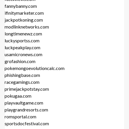
fannybanny.com
ifinitymarketer.com
jackpotkoning.com
modlinknetworks.com
longtimenewz.com
luckysportss.com
luckpeakplay.com
usamicronews.com
grofashion.com
pokemongoevolutioncalc.com
phishingbase.com
racegamings.com
primejackpotstay.com
pokugaa.com
playvaultgame.com
playgrandresorts.com
romsportal.com
sportsdocfestival.com