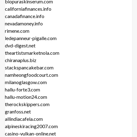
biopuraskinserum.com
californiafinances.info
canadafinance.info
nevadamoney.info
rimene.com
ledepanneur-pigalle.com
dvd-digest.net
theartistsmarketnola.com
chiranaplus.biz
stackspancakebar.com
namheongfoodcourt.com
milanoglasgow.com
hallu-forte3.com
hallu-motion24.com
therockskippers.com
granfoss.net
allindiacafela.com
alpineskiracing2007.com
casino-vulkan-online.net