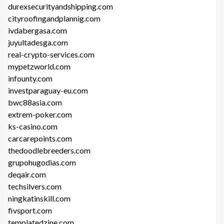
durexsecurityandshipping.com
cityroofingandplannig.com
ivdabergasa.com
juyultadesga.com
real-crypto-services.com
mypetzworld.com
infounty.com
investparaguay-eu.com
bwc88asia.com
extrem-poker.com
ks-casino.com
carcarepoints.com
thedoodlebreeders.com
grupohugodias.com
deqair.com
techsilvers.com
ningkatinskill.com
fivsport.com
templatedzine.com