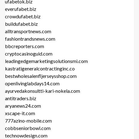
ufabetok.biz
everufabet.biz
crowdufabet.biz
buildufabet.biz
alltransportnews.com
fashiontrandsnews.com
bbcreporters.com
cryptocasinoguid.com
leadingedgemarketingsolutionsmi.com
kastratigeneralcontractinginc.co
bestwholesalenfljerseysshop.com
openlivinglabdays14.com
ayurvedakonsultti-kari-nokela.com
antitraders.biz
aryanews24.com
xscape-it.com
777azino-mobile.com
cobbseniorbowl.com
technowdesign.com