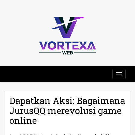
Skip
to
NIKMATI PROMOSI
content
MENGGIURKAN
SETIAP MINGGU DI
SITUS BANDARQQ.
MAINKAN POKER
DAN DAPATKAN
LEBIH BANYAK
Si
KEUNTUNGAN
DENGAN
BERBAGAI
PENAWARAN
MENARIK.
Ban
Dapatkan Aksi: Bagaimana
JurusQQ merevolusi game
online