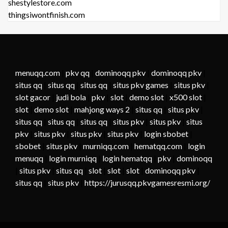
shestylestore.com
thingsiwontfinish.com
menuqq.com
|
pkv qq
|
dominoqq pkv
|
dominoqq pkv
|
situs qq
|
situs qq
|
situs qq
|
situs pkv games
|
situs pkv
|
slot gacor
|
judi bola
|
pkv
|
slot
|
demo slot
|
x500 slot
|
slot
|
demo slot
|
mahjong ways 2
|
situs qq
|
situs pkv
|
situs qq
|
situs qq
|
situs qq
|
situs pkv
|
situs pkv
|
situs
pkv
|
situs pkv
|
situs pkv
|
situs pkv
|
login sbobet
|
sbobet
|
situs pkv
|
murniqq.com
|
hematqq.com
|
login
menuqq
|
login murniqq
|
login hematqq
|
pkv
|
dominoqq
|
situs pkv
|
situs qq
|
slot
|
slot
|
slot
|
dominoqq pkv
|
situs qq
|
situs pkv
|
https://jurusqq.pkvgamesresmi.org/