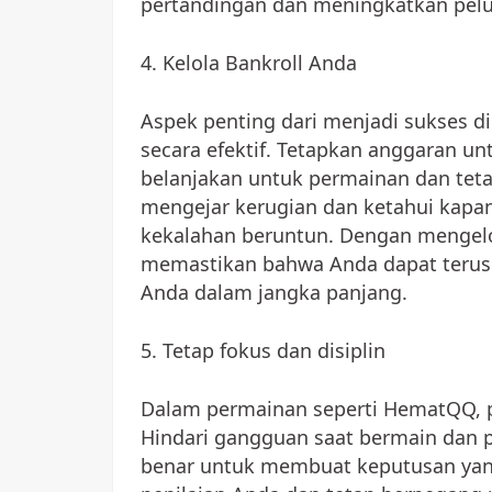
pertandingan dan meningkatkan pel
4. Kelola Bankroll Anda
Aspek penting dari menjadi sukses 
secara efektif. Tetapkan anggaran u
belanjakan untuk permainan dan teta
mengejar kerugian dan ketahui kapan
kekalahan beruntun. Dengan mengelo
memastikan bahwa Anda dapat terus
Anda dalam jangka panjang.
5. Tetap fokus dan disiplin
Dalam permainan seperti HematQQ, pe
Hindari gangguan saat bermain dan p
benar untuk membuat keputusan yan