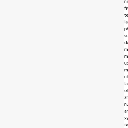
n
f
t
l
p
s
d
m
m
u
m
u
l
o
z
n
a
x
t