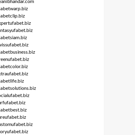
yanibhandar.com
fabetwarp.biz
fabetclip.biz
xpertufabet.biz
antasyufabet.biz
fabetsiam.biz
wissufabet.biz
fabetbusiness.biz
reenufabet.biz
fabetcolor.biz
xtraufabet.biz
fabetlife.biz
fabetsolutions.biz
ocialufabet.biz
urfufabet.biz
fabetbest.biz
ureufabet.biz
ustomufabet.biz
toryufabet.biz