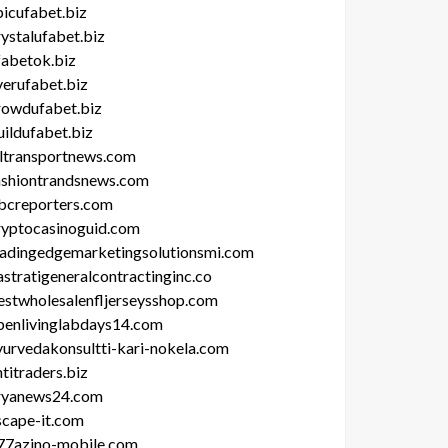
picufabet.biz
rystalufabet.biz
fabetok.biz
verufabet.biz
rowdufabet.biz
uildufabet.biz
lltransportnews.com
ashiontrandsnews.com
bcreporters.com
ryptocasinoguid.com
eadingedgemarketingsolutionsmi.com
astratigeneralcontractinginc.co
estwholesalenfljerseysshop.com
penlivinglabdays14.com
yurvedakonsultti-kari-nokela.com
ntitraders.biz
ryanews24.com
scape-it.com
77azino-mobile.com