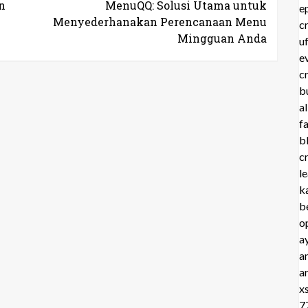
n
MenuQQ: Solusi Utama untuk
e
Menyederhanakan Perencanaan Menu
c
Mingguan Anda
u
e
c
b
a
f
b
c
l
k
b
o
a
a
a
x
7