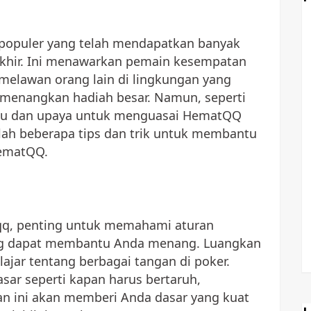
etiap Mi
Dari
pemula
populer yang telah mendapatkan banyak
ke
pro:
akhir. Ini menawarkan pemain kesempatan
tips
melawan orang lain di lingkungan yang
dan
emenangkan hadiah besar. Namun, seperti
trik
tu dan upaya untuk menguasai HematQQ
untuk
lah beberapa tips dan trik untuk membantu
sukses
HematQQ.
di
hematqq
q, penting untuk memahami aturan
ang dapat membantu Anda menang. Luangkan
jar tentang berbagai tangan di poker.
asar seperti kapan harus bertaruh,
an ini akan memberi Anda dasar yang kuat