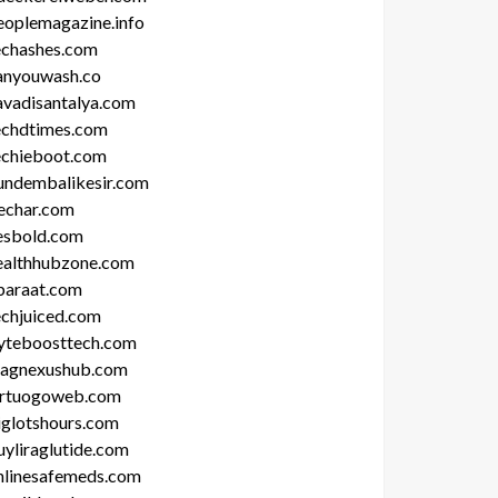
eoplemagazine.info
echashes.com
anyouwash.co
avadisantalya.com
echdtimes.com
echieboot.com
undembalikesir.com
techar.com
esbold.com
ealthhubzone.com
baraat.com
echjuiced.com
yteboosttech.com
agnexushub.com
irtuogoweb.com
iglotshours.com
uyliraglutide.com
nlinesafemeds.com