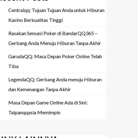
nggu
Centralqq: Tujuan Tujuan Anda untuk Hiburan
Kasino Berkualitas Tinggi
Rasakan Sensasi Poker di BandarQQ365 –
Gerbang Anda Menuju Hiburan Tanpa Akhir
GarudaQQ: Masa Depan Poker Online Telah
Tiba
LegendaQQ: Gerbang Anda menuju Hiburan
dan Kemenangan Tanpa Akhir
Masa Depan Game Online Ada di Sini:
Taipanqqasia Memimpin