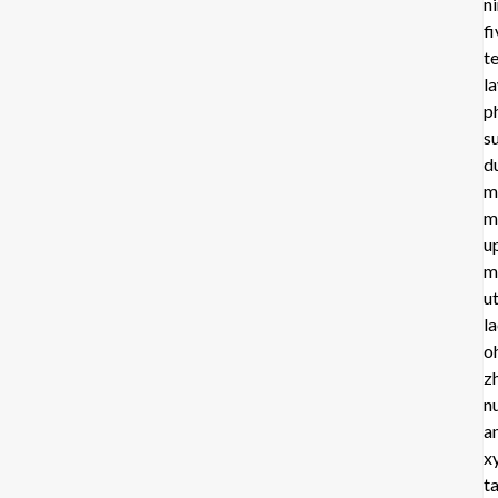
n
f
t
l
p
s
d
m
m
u
m
u
l
o
z
n
a
x
t