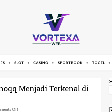
NIKMATI PROMOS
POKER DAN 
 Bandarq
ES
SLOT
CASINO
SPORTBOOK
TOGEL
osi Meng
S
noqq Menjadi Terkenal di
on
ments Off