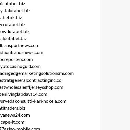
picufabet.biz
rystalufabet.biz
fabetok.biz
verufabet.biz
rowdufabet.biz
uildufabet.biz
lltransportnews.com
ashiontrandsnews.com
bcreporters.com
ryptocasinoguid.com
eadingedgemarketingsolutionsmi.com
astratigeneralcontractinginc.co
estwholesalenfljerseysshop.com
penlivinglabdays14.com
yurvedakonsultti-kari-nokela.com
ntitraders.biz
ryanews24.com
scape-it.com
77azino-mobile.com