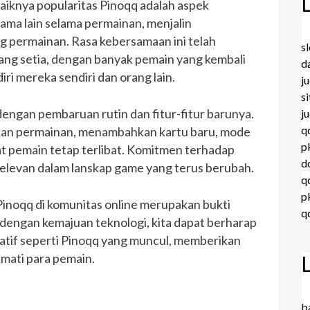
naiknya popularitas Pinoqq adalah aspek
ama lain selama permainan, menjalin
g permainan. Rasa kebersamaan ini telah
s
g setia, dengan banyak pemain yang kembali
d
ri mereka sendiri dan orang lain.
j
s
engan pembaruan rutin dan fitur-fitur barunya.
j
q
an permainan, menambahkan kartu baru, mode
p
 pemain tetap terlibat. Komitmen terhadap
d
relevan dalam lanskap game yang terus berubah.
q
p
Pinoqq di komunitas online merupakan bukti
q
 dengan kemajuan teknologi, kita dapat berharap
vatif seperti Pinoqq yang muncul, memberikan
mati para pemain.
b