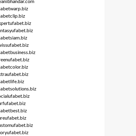
yanibhandar.com
fabetwarp.biz
fabetclip.biz
xpertufabet.biz
antasyufabet.biz
fabetsiam.biz
wissufabet.biz
fabetbusiness.biz
reenufabet.biz
fabetcolor.biz
xtraufabet.biz
fabetlife.biz
fabetsolutions.biz
ocialufabet.biz
urfufabet.biz
fabetbest.biz
ureufabet.biz
ustomufabet.biz
toryufabet.biz