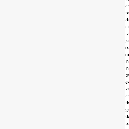
c
t
d
c
i
j
r
m
i
i
b
e
k
c
t
g
d
t