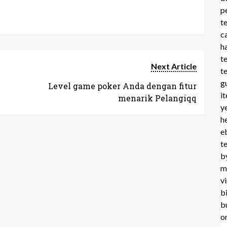
p
t
c
h
t
Next Article
t
g
Level game poker Anda dengan fitur
i
menarik Pelangiqq
y
h
e
t
b
m
v
b
b
o