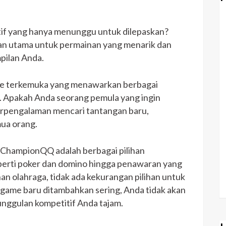
etiap Mi
Lepaskan
semangat
kompetitif
if yang hanya menunggu untuk dilepaskan?
Anda
juan utama untuk permainan yang menarik dan
dengan
pilan Anda.
permainan
menarik
ne terkemuka yang menawarkan berbagai
ChampionQQ
. Apakah Anda seorang pemula yang ingin
erpengalaman mencari tantangan baru,
ua orang.
 ChampionQQ adalah berbagai pilihan
seperti poker dan domino hingga penawaran yang
han olahraga, tidak ada kekurangan pilihan untuk
n game baru ditambahkan sering, Anda tidak akan
nggulan kompetitif Anda tajam.