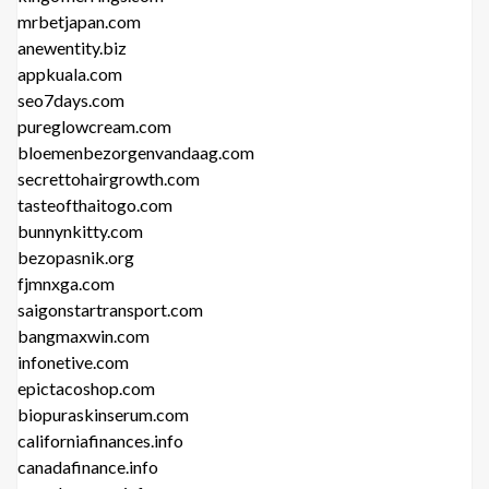
mrbetjapan.com
anewentity.biz
appkuala.com
seo7days.com
pureglowcream.com
bloemenbezorgenvandaag.com
secrettohairgrowth.com
tasteofthaitogo.com
bunnynkitty.com
bezopasnik.org
fjmnxga.com
saigonstartransport.com
bangmaxwin.com
infonetive.com
epictacoshop.com
biopuraskinserum.com
californiafinances.info
canadafinance.info