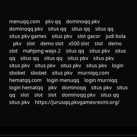
menuqq.com
|
pkv qq
|
dominoqq pkv
|
dominoqq pkv
|
situs qq
|
situs qq
|
situs qq
|
situs pkv games
|
situs pkv
|
slot gacor
|
judi bola
|
pkv
|
slot
|
demo slot
|
x500 slot
|
slot
|
demo
slot
|
mahjong ways 2
|
situs qq
|
situs pkv
|
situs
qq
|
situs qq
|
situs qq
|
situs pkv
|
situs pkv
|
situs pkv
|
situs pkv
|
situs pkv
|
situs pkv
|
login
sbobet
|
sbobet
|
situs pkv
|
murniqq.com
|
hematqq.com
|
login menuqq
|
login murniqq
|
login hematqq
|
pkv
|
dominoqq
|
situs pkv
|
situs
qq
|
slot
|
slot
|
slot
|
dominoqq pkv
|
situs qq
|
situs pkv
|
https://jurusqq.pkvgamesresmi.org/