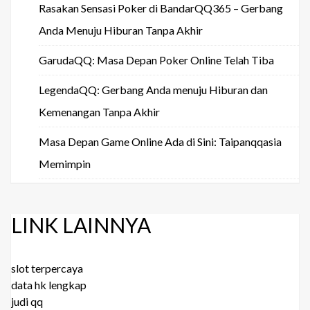
Rasakan Sensasi Poker di BandarQQ365 – Gerbang
Anda Menuju Hiburan Tanpa Akhir
GarudaQQ: Masa Depan Poker Online Telah Tiba
LegendaQQ: Gerbang Anda menuju Hiburan dan
Kemenangan Tanpa Akhir
Masa Depan Game Online Ada di Sini: Taipanqqasia
Memimpin
LINK LAINNYA
slot terpercaya
data hk lengkap
judi qq