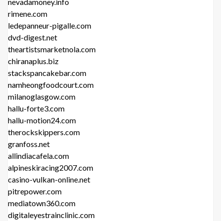
nevadamoney.info
rimene.com
ledepanneur-pigalle.com
dvd-digest.net
theartistsmarketnola.com
chiranaplus.biz
stackspancakebar.com
namheongfoodcourt.com
milanoglasgow.com
hallu-forte3.com
hallu-motion24.com
therockskippers.com
granfoss.net
allindiacafela.com
alpineskiracing2007.com
casino-vulkan-online.net
pitrepower.com
mediatown360.com
digitaleyestrainclinic.com