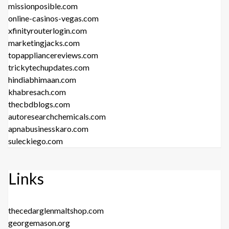
missionposible.com
online-casinos-vegas.com
xfinityrouterlogin.com
marketingjacks.com
topappliancereviews.com
trickytechupdates.com
hindiabhimaan.com
khabresach.com
thecbdblogs.com
autoresearchchemicals.com
apnabusinesskaro.com
suleckiego.com
Links
thecedarglenmaltshop.com
georgemason.org