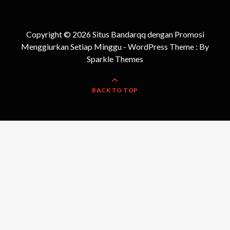
Copyright © 2026 Situs Bandarqq dengan Promosi
Menggiurkan Setiap Minggu - WordPress Theme : By
Sparkle Themes
BACK TO TOP