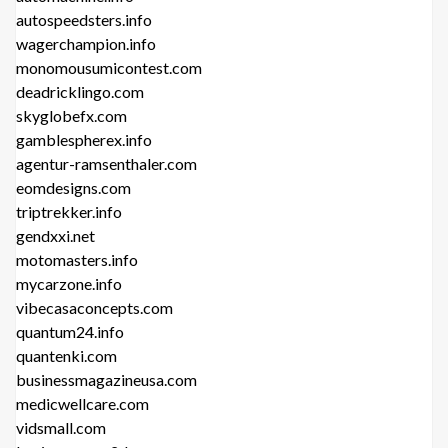
autospeedsters.info
wagerchampion.info
monomousumicontest.com
deadricklingo.com
skyglobefx.com
gamblespherex.info
agentur-ramsenthaler.com
eomdesigns.com
triptrekker.info
gendxxi.net
motomasters.info
mycarzone.info
vibecasaconcepts.com
quantum24.info
quantenki.com
businessmagazineusa.com
medicwellcare.com
vidsmall.com