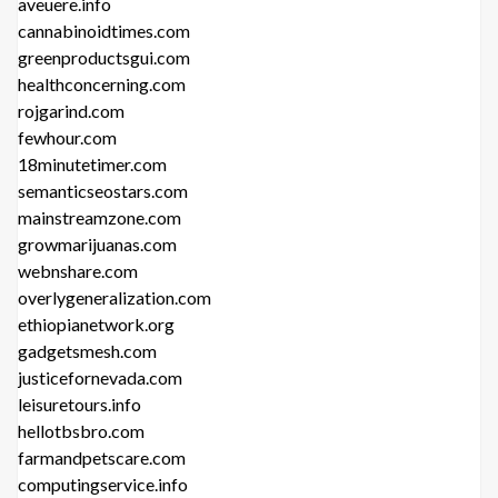
aveuere.info
cannabinoidtimes.com
greenproductsgui.com
healthconcerning.com
rojgarind.com
fewhour.com
18minutetimer.com
semanticseostars.com
mainstreamzone.com
growmarijuanas.com
webnshare.com
overlygeneralization.com
ethiopianetwork.org
gadgetsmesh.com
justicefornevada.com
leisuretours.info
hellotbsbro.com
farmandpetscare.com
computingservice.info