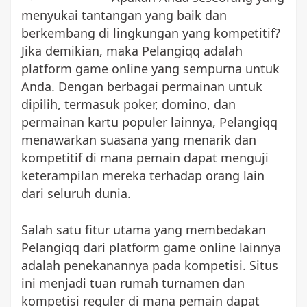
de
Lepaskan
menyukai tantangan yang baik dan
sisi
berkembang di lingkungan yang kompetitif?
kompetitif
Jika demikian, maka Pelangiqq adalah
Anda
platform game online yang sempurna untuk
Pro
dengan
Anda. Dengan berbagai permainan untuk
Pelangiqq
dipilih, termasuk poker, domino, dan
permainan kartu populer lainnya, Pelangiqq
menawarkan suasana yang menarik dan
Mengg
kompetitif di mana pemain dapat menguji
keterampilan mereka terhadap orang lain
dari seluruh dunia.
Salah satu fitur utama yang membedakan
Se
Pelangiqq dari platform game online lainnya
adalah penekanannya pada kompetisi. Situs
ini menjadi tuan rumah turnamen dan
kompetisi reguler di mana pemain dapat