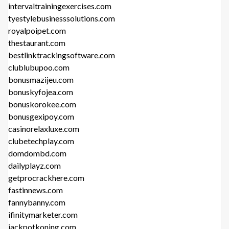
intervaltrainingexercises.com
tyestylebusinesssolutions.com
royalpoipet.com
thestaurant.com
bestlinktrackingsoftware.com
clublubupoo.com
bonusmazijeu.com
bonuskyfojea.com
bonuskorokee.com
bonusgexipoy.com
casinorelaxluxe.com
clubetechplay.com
domdombd.com
dailyplayz.com
getprocrackhere.com
fastinnews.com
fannybanny.com
ifinitymarketer.com
jackpotkoning.com