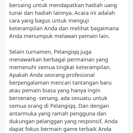
bersaing untuk mendapatkan hadiah uang
Mi
tunai dan hadiah lainnya. Acara ini adalah
cara yang bagus untuk menguji
keterampilan Anda dan melihat bagaimana
Anda menumpuk melawan pemain lain.
Selain turnamen, Pelangiqq juga
menawarkan berbagai permainan yang
memenuhi semua tingkat keterampilan.
Apakah Anda seorang profesional
berpengalaman mencari tantangan baru
atau pemain biasa yang hanya ingin
bersenang -senang, ada sesuatu untuk
semua orang di Pelangiqq. Dan dengan
antarmuka yang ramah pengguna dan
dukungan pelanggan yang responsif, Anda
dapat fokus bermain game terbaik Anda