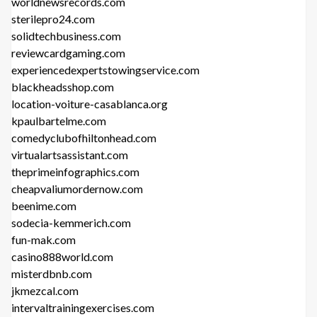
worldnewsrecords.com
sterilepro24.com
solidtechbusiness.com
reviewcardgaming.com
experiencedexpertstowingservice.com
blackheadsshop.com
location-voiture-casablanca.org
kpaulbartelme.com
comedyclubofhiltonhead.com
virtualartsassistant.com
theprimeinfographics.com
cheapvaliumordernow.com
beenime.com
sodecia-kemmerich.com
fun-mak.com
casino888world.com
misterdbnb.com
jkmezcal.com
intervaltrainingexercises.com