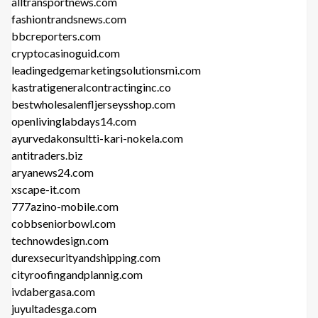
alltransportnews.com
fashiontrandsnews.com
bbcreporters.com
cryptocasinoguid.com
leadingedgemarketingsolutionsmi.com
kastratigeneralcontractinginc.co
bestwholesalenfljerseysshop.com
openlivinglabdays14.com
ayurvedakonsultti-kari-nokela.com
antitraders.biz
aryanews24.com
xscape-it.com
777azino-mobile.com
cobbseniorbowl.com
technowdesign.com
durexsecurityandshipping.com
cityroofingandplannig.com
ivdabergasa.com
juyultadesga.com