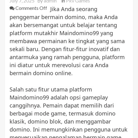
de
July 7, 2025
by
admin
in
Pkv Games
on
Comments Off
Jika Anda seorang
Level
penggemar bermain domino, maka Anda
Up
akan bersemangat untuk belajar tentang
Game
Pro
platform mutakhir Maindomino99 yang
Domino
membawa permainan ke tingkat yang sama
Anda
sekali baru. Dengan fitur-fitur inovatif dan
dengan
antarmuka yang ramah pengguna, platform
platform
ini diatur untuk merevolusi cara Anda
mutakhir
Mengg
bermain domino online.
Maindomino99
Salah satu fitur utama platform
Maindomino99 adalah opsi gameplay
canggihnya. Pemain dapat memilih dari
Se
berbagai mode game, termasuk domino
klasik, domino blok, dan menggambar
domino. Ini memungkinkan pengguna untuk
menyesuaikan pengalaman bermain game