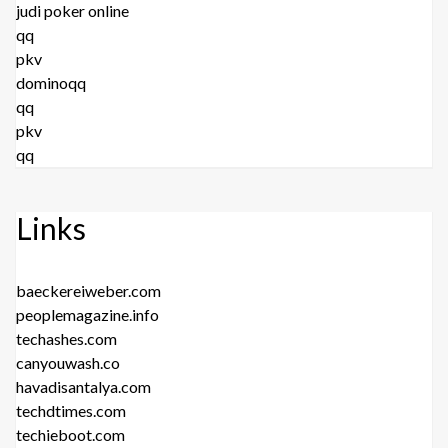
judi poker online
qq
pkv
dominoqq
qq
pkv
qq
Links
baeckereiweber.com
peoplemagazine.info
techashes.com
canyouwash.co
havadisantalya.com
techdtimes.com
techieboot.com