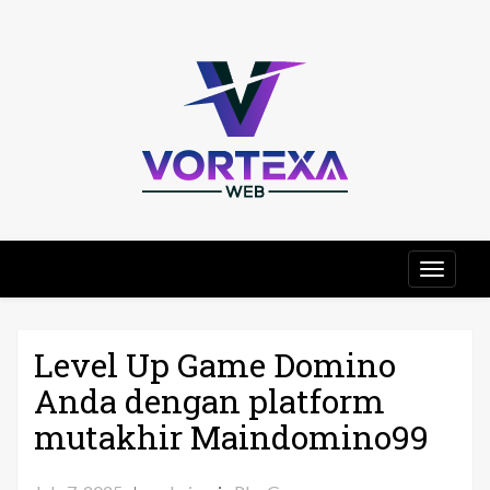
Skip
to
NIKMATI PROMOSI
content
MENGGIURKAN
SETIAP MINGGU DI
SITUS BANDARQQ.
MAINKAN POKER
DAN DAPATKAN
LEBIH BANYAK
Si
KEUNTUNGAN
DENGAN
BERBAGAI
PENAWARAN
MENARIK.
Ban
Level Up Game Domino
Anda dengan platform
mutakhir Maindomino99