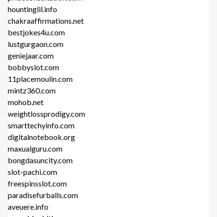
hountinglil.info
chakraaffirmations.net
bestjokes4u.com
lustgurgaon.com
geniejaar.com
bobbyslot.com
11placemoulin.com
mintz360.com
mohob.net
weightlossprodigy.com
smarttechyinfo.com
digitalnotebook.org
maxualguru.com
bongdasuncity.com
slot-pachi.com
freespinsslot.com
paradisefurballs.com
aveuere.info