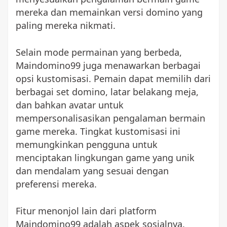
mereka dan memainkan versi domino yang
Mi
paling mereka nikmati.
Selain mode permainan yang berbeda,
Maindomino99 juga menawarkan berbagai
opsi kustomisasi. Pemain dapat memilih dari
berbagai set domino, latar belakang meja,
dan bahkan avatar untuk
mempersonalisasikan pengalaman bermain
game mereka. Tingkat kustomisasi ini
memungkinkan pengguna untuk
menciptakan lingkungan game yang unik
dan mendalam yang sesuai dengan
preferensi mereka.
Fitur menonjol lain dari platform
Maindomino99 adalah aspek sosialnya.