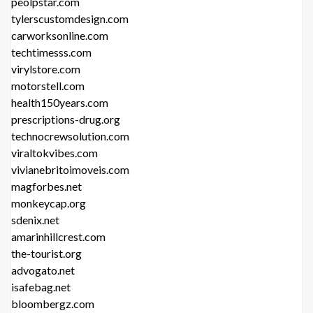
peolpstar.com
tylerscustomdesign.com
carworksonline.com
techtimesss.com
virylstore.com
motorstell.com
health150years.com
prescriptions-drug.org
technocrewsolution.com
viraltokvibes.com
vivianebritoimoveis.com
magforbes.net
monkeycap.org
sdenix.net
amarinhillcrest.com
the-tourist.org
advogato.net
isafebag.net
bloombergz.com