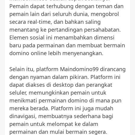
Pemain dapat terhubung dengan teman dan
pemain lain dari seluruh dunia, mengobrol
secara real-time, dan bahkan saling
menantang ke pertandingan persahabatan.
Elemen sosial ini menambahkan dimensi
baru pada permainan dan membuat bermain
domino online lebih menyenangkan.
Selain itu, platform Maindomino99 dirancang
dengan nyaman dalam pikiran. Platform ini
dapat diakses di desktop dan perangkat
seluler, memungkinkan pemain untuk
menikmati permainan domino di mana pun
mereka berada. Platform ini juga mudah
dinavigasi, membuatnya sederhana bagi
pemain untuk melompat ke dalam
permainan dan mulai bermain segera.