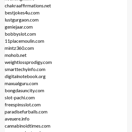
chakraaffirmations.net
bestjokes4u.com
lustgurgaon.com
geniejaar.com
bobbyslot.com
11placemoulin.com
mintz360.com
mohob.net
weightlossprodigy.com
smarttechyinfo.com
digitalnotebook.org
maxualguru.com
bongdasuncity.com
slot-pachi.com
freespinsslot.com
paradisefurballs.com
aveuere.info
cannabinoidtimes.com