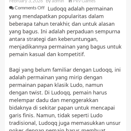
de
February 3, 2026
by
admin
in
Pkv Games
on
Comments Off
Ludoqq adalah permainan
Ludoqq:
yang mendapatkan popularitas dalam
Game
beberapa tahun terakhir, dan untuk alasan
Sempurna
Pro
yang bagus. Ini adalah perpaduan sempurna
untuk
antara strategi dan keberuntungan,
Pemain
menjadikannya permainan yang bagus untuk
Santai
pemain kasual dan kompetitif.
dan
Kompetitif
Mengg
Bagi yang belum familiar dengan Ludoqq, ini
adalah permainan yang mirip dengan
permainan papan klasik Ludo, namun
dengan twist. Di Ludoqq, pemain harus
melempar dadu dan menggerakkan
Se
bidaknya di sekitar papan untuk mencapai
garis finis. Namun, tidak seperti Ludo
tradisional, Ludoqq juga memasukkan unsur
poker, dengan pemain harus membuat