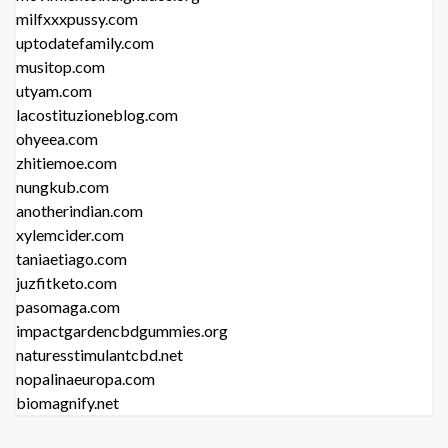
milfxxxpussy.com
uptodatefamily.com
musitop.com
utyam.com
lacostituzioneblog.com
ohyeea.com
zhitiemoe.com
nungkub.com
anotherindian.com
xylemcider.com
taniaetiago.com
juzfitketo.com
pasomaga.com
impactgardencbdgummies.org
naturesstimulantcbd.net
nopalinaeuropa.com
biomagnify.net