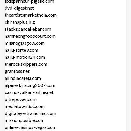
ledepanneur-pigalle.com
dvd-digest.net
theartistsmarketnola.com
chiranaplus.biz
stackspancakebar.com
namheongfoodcourt.com
milanoglasgow.com
hallu-forte3.com
hallu-motion24.com
therockskippers.com
granfoss.net
allindiacafela.com
alpineskiracing2007.com
casino-vulkan-online.net
pitrepower.com
mediatown360.com
digitaleyestrainclinic.com
missionposible.com
online-casinos-vegas.com