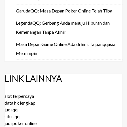
GarudaQQ: Masa Depan Poker Online Telah Tiba
LegendaQQ: Gerbang Anda menuju Hiburan dan
Kemenangan Tanpa Akhir
Masa Depan Game Online Ada di Sini: Taipanqqasia
Memimpin
LINK LAINNYA
slot terpercaya
data hk lengkap
judi qq
situs qq
judi poker online