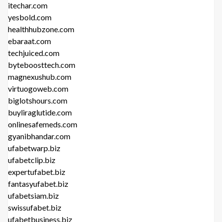
itechar.com
yesbold.com
healthhubzone.com
ebaraat.com
techjuiced.com
byteboosttech.com
magnexushub.com
virtuogoweb.com
biglotshours.com
buyliraglutide.com
onlinesafemeds.com
gyanibhandar.com
ufabetwarp.biz
ufabetclip.biz
expertufabet.biz
fantasyufabet.biz
ufabetsiam.biz
swissufabet.biz
ufabetbusiness.biz