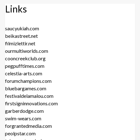
Links
saucyukiah.com
beikastreet.net
filmizlettir.net
ourmultiworlds.com
cooncreekclub.org
pegpufftimes.com
celestia-arts.com
forumchampions.com
bluebargames.com
festivaldelamalou.com
firstsigninnovations.com
garberdodge.com
swim-wears.com
forgrantedmedia.com
peolpstar.com