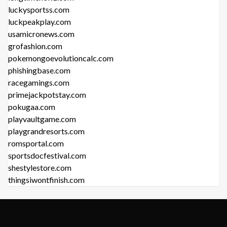
luckysportss.com
luckpeakplay.com
usamicronews.com
grofashion.com
pokemongoevolutioncalc.com
phishingbase.com
racegamings.com
primejackpotstay.com
pokugaa.com
playvaultgame.com
playgrandresorts.com
romsportal.com
sportsdocfestival.com
shestylestore.com
thingsiwontfinish.com