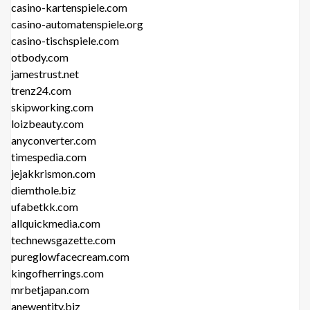
casino-kartenspiele.com
casino-automatenspiele.org
casino-tischspiele.com
otbody.com
jamestrust.net
trenz24.com
skipworking.com
loizbeauty.com
anyconverter.com
timespedia.com
jejakkrismon.com
diemthole.biz
ufabetkk.com
allquickmedia.com
technewsgazette.com
pureglowfacecream.com
kingofherrings.com
mrbetjapan.com
anewentity.biz