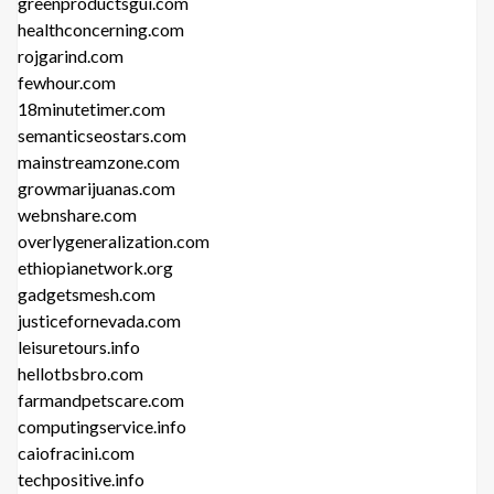
greenproductsgui.com
healthconcerning.com
rojgarind.com
fewhour.com
18minutetimer.com
semanticseostars.com
mainstreamzone.com
growmarijuanas.com
webnshare.com
overlygeneralization.com
ethiopianetwork.org
gadgetsmesh.com
justicefornevada.com
leisuretours.info
hellotbsbro.com
farmandpetscare.com
computingservice.info
caiofracini.com
techpositive.info