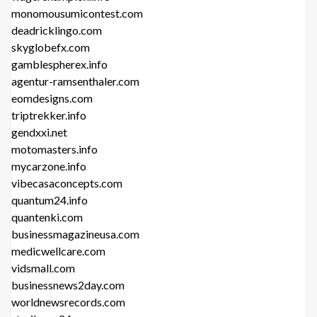
monomousumicontest.com
deadricklingo.com
skyglobefx.com
gamblespherex.info
agentur-ramsenthaler.com
eomdesigns.com
triptrekker.info
gendxxi.net
motomasters.info
mycarzone.info
vibecasaconcepts.com
quantum24.info
quantenki.com
businessmagazineusa.com
medicwellcare.com
vidsmall.com
businessnews2day.com
worldnewsrecords.com