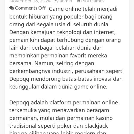
de
November 16, 2024
by
admin
in
Pkv Games
on
Comments Off
Game online telah menjadi
Masa
bentuk hiburan yang populer bagi orang-
Depan
orang dari segala usia di seluruh dunia.
Game
Pro
Dengan kemajuan teknologi dan internet,
Online:
pemain kini dapat terhubung dengan orang
Inovasi
lain dari berbagai belahan dunia dan
dan
memainkan permainan favorit mereka
Keunggulan
bersama. Namun, seiring dengan
Depoqq
Mengg
berkembangnya industri, perusahaan seperti
Depoqq mendorong batas-batas inovasi dan
keunggulan dalam dunia game online.
Depoqq adalah platform permainan online
Se
terkemuka yang menawarkan beragam
permainan, mulai dari permainan kasino
tradisional seperti poker dan blackjack
hingga pilihan yang lebih modern dan