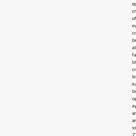
e
c
u
e
c
b
a
f
b
c
l
k
b
o
a
a
a
x
7