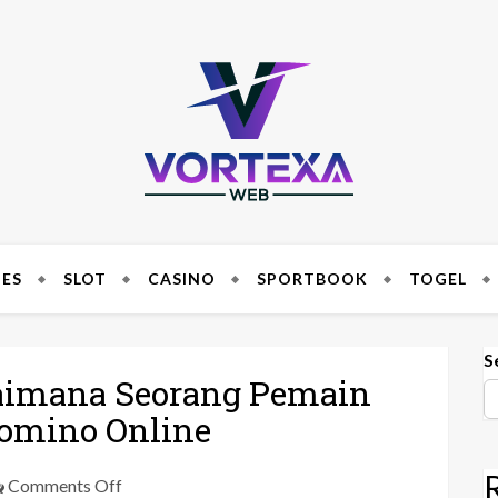
NIKMATI PROMOS
POKER DAN 
 Bandarq
ES
SLOT
CASINO
SPORTBOOK
TOGEL
osi Meng
S
aimana Seorang Pemain
omino Online
on
Comments Off