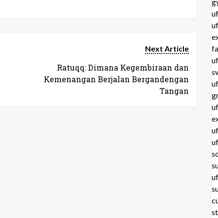
g
u
u
e
Next Article
f
u
Ratuqq: Dimana Kegembiraan dan
s
Kemenangan Berjalan Bergandengan
u
Tangan
g
u
e
u
u
s
s
u
s
c
s