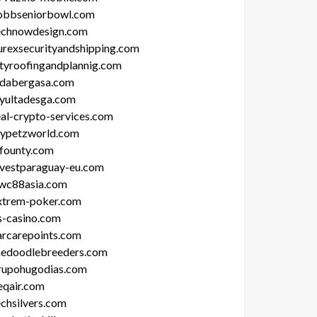
obbseniorbowl.com
echnowdesign.com
urexsecurityandshipping.com
ityroofingandplannig.com
vdabergasa.com
uyultadesga.com
eal-crypto-services.com
ypetzworld.com
nfounty.com
nvestparaguay-eu.com
wc88asia.com
xtrem-poker.com
s-casino.com
arcarepoints.com
hedoodlebreeders.com
rupohugodias.com
eqair.com
echsilvers.com