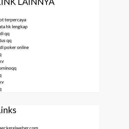
LINK LAINNYA
lot terpercaya
ata hk lengkap
udi qq
itus qq
udi poker online
q
kv
ominoqq
q
kv
q
Links
aeckereiweber.com