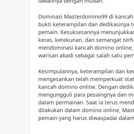
lawannya dengan mudah.
Dominasi Masterdomino99 di kancah
bukti keterampilan dan dedikasinya te
pemain. Kesuksesannya menunjukkan 
keras, ketekunan, dan semangat terha
mendominasi kancah domino online,
warisan abadi sebagai salah satu pe
Kesimpulannya, keterampilan dan ke
mengesankan telah memperkuat stat
kancah domino online. Dengan dedika
mengungguli para pesaingnya dan m
dalam permainan. Saat ia terus men
dilakukan dalam domino online, Ma
pemain yang harus diwaspadai dalam