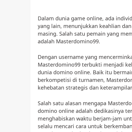
S
Dalam dunia game online, ada individ
yang lain, menunjukkan keahlian da
masing. Salah satu pemain yang mem
adalah Masterdomino99.
Dengan username yang mencerminkan
Masterdomino99 terbukti menjadi ke
dunia domino online. Baik itu berma
berkompetisi di turnamen, Masterdo
kehebatan strategis dan keterampila
Salah satu alasan mengapa Master
domino online adalah dedikasinya te
menghabiskan waktu berjam-jam untu
selalu mencari cara untuk berkemba