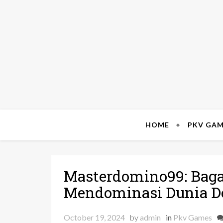
Skip
to
content
Situs
HOME
PKV GAM
Prom
Masterdomino99: Bag
Mendominasi Dunia D
October 19, 2024
by
admin
in
Pkv Games