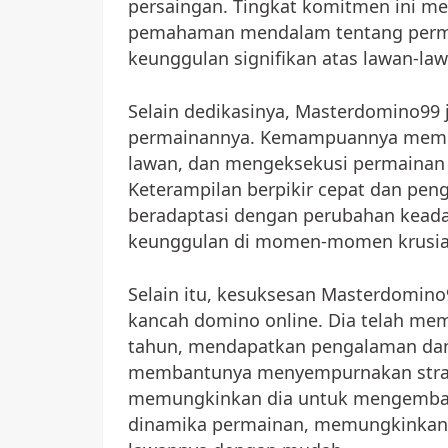
persaingan. Tingkat komitmen ini 
pemahaman mendalam tentang perma
keunggulan signifikan atas lawan-la
Selain dedikasinya, Masterdomino99 
permainannya. Kemampuannya memba
lawan, dan mengeksekusi permainan 
Keterampilan berpikir cepat dan pe
beradaptasi dengan perubahan kead
keunggulan di momen-momen krusia
Selain itu, kesuksesan Masterdomino
kancah domino online. Dia telah me
tahun, mendapatkan pengalaman dan
membantunya menyempurnakan strate
memungkinkan dia untuk mengemb
dinamika permainan, memungkinkan 