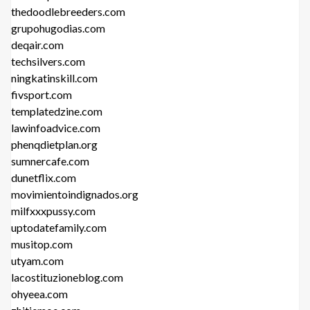
thedoodlebreeders.com
grupohugodias.com
deqair.com
techsilvers.com
ningkatinskill.com
fivsport.com
templatedzine.com
lawinfoadvice.com
phenqdietplan.org
sumnercafe.com
dunetflix.com
movimientoindignados.org
milfxxxpussy.com
uptodatefamily.com
musitop.com
utyam.com
lacostituzioneblog.com
ohyeea.com