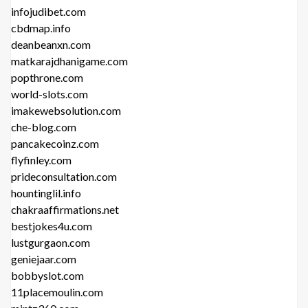
infojudibet.com
cbdmap.info
deanbeanxn.com
matkarajdhanigame.com
popthrone.com
world-slots.com
imakewebsolution.com
che-blog.com
pancakecoinz.com
flyfinley.com
prideconsultation.com
hountinglil.info
chakraaffirmations.net
bestjokes4u.com
lustgurgaon.com
geniejaar.com
bobbyslot.com
11placemoulin.com