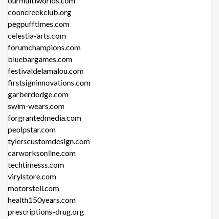
ourmultiworlds.com
cooncreekclub.org
pegpufftimes.com
celestia-arts.com
forumchampions.com
bluebargames.com
festivaldelamalou.com
firstsigninnovations.com
garberdodge.com
swim-wears.com
forgrantedmedia.com
peolpstar.com
tylerscustomdesign.com
carworksonline.com
techtimesss.com
virylstore.com
motorstell.com
health150years.com
prescriptions-drug.org