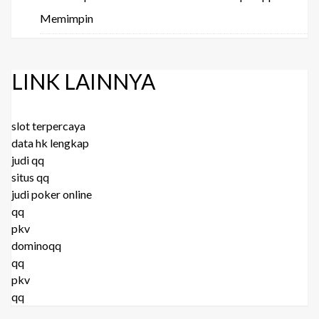
Memimpin
LINK LAINNYA
slot terpercaya
data hk lengkap
judi qq
situs qq
judi poker online
qq
pkv
dominoqq
qq
pkv
qq