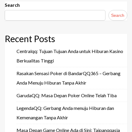
Search
Search
Recent Posts
Centralqq: Tujuan Tujuan Anda untuk Hiburan Kasino
Berkualitas Tinggi
Rasakan Sensasi Poker di BandarQQ365 – Gerbang
Anda Menuju Hiburan Tanpa Akhir
GarudaQQ: Masa Depan Poker Online Telah Tiba
LegendaQQ: Gerbang Anda menuju Hiburan dan
Kemenangan Tanpa Akhir
Masa Depan Game Online Ada di Sini: Taipanqqasia