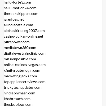
hallu-forte3.com
hallu-motion24.com
therockskippers.com
granfoss.net
allindiacafela.com
alpineskiracing2007.com
casino-vulkan-online.net
pitrepower.com
mediatown360.com
digitaleyestrainclinic.com
missionposible.com
online-casinos-vegas.com
xfinityrouterlogin.com
marketingjacks.com
topappliancereviews.com
trickytechupdates.com
hindiabhimaan.com
khabresach.com
thecbdblogs.com