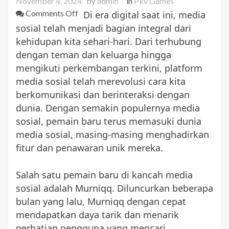
de
November 4, 2024
by
admin
in
Pkv Games
on
Comments Off
Di era digital saat ini, media
Melihat
sosial telah menjadi bagian integral dari
Lebih
kehidupan kita sehari-hari. Dari terhubung
Dekat
Pro
dengan teman dan keluarga hingga
Murniqq:
mengikuti perkembangan terkini, platform
Pemain
media sosial telah merevolusi cara kita
Baru
berkomunikasi dan berinteraksi dengan
di
dunia. Dengan semakin populernya media
Lanskap
Mengg
sosial, pemain baru terus memasuki dunia
Media
media sosial, masing-masing menghadirkan
Sosial
fitur dan penawaran unik mereka.
Salah satu pemain baru di kancah media
Se
sosial adalah Murniqq. Diluncurkan beberapa
bulan yang lalu, Murniqq dengan cepat
mendapatkan daya tarik dan menarik
perhatian pengguna yang mencari