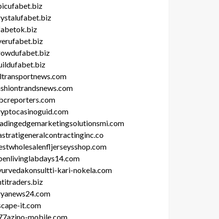
picufabet.biz
rystalufabet.biz
fabetok.biz
verufabet.biz
rowdufabet.biz
uildufabet.biz
lltransportnews.com
ashiontrandsnews.com
bcreporters.com
ryptocasinoguid.com
eadingedgemarketingsolutionsmi.com
astratigeneralcontractinginc.co
estwholesalenfljerseysshop.com
penlivinglabdays14.com
yurvedakonsultti-kari-nokela.com
ntitraders.biz
ryanews24.com
scape-it.com
77azino-mobile.com