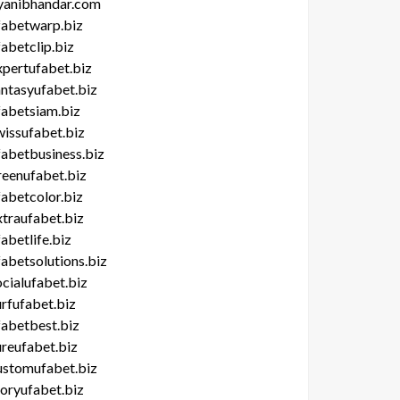
yanibhandar.com
fabetwarp.biz
fabetclip.biz
xpertufabet.biz
antasyufabet.biz
fabetsiam.biz
wissufabet.biz
fabetbusiness.biz
reenufabet.biz
fabetcolor.biz
xtraufabet.biz
fabetlife.biz
fabetsolutions.biz
ocialufabet.biz
urfufabet.biz
fabetbest.biz
ureufabet.biz
ustomufabet.biz
toryufabet.biz