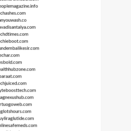
eoplemagazine.info
echashes.com
anyouwash.co
avadisantalya.com
echdtimes.com
echieboot.com
undembalikesir.com
techar.com
esbold.com
ealthhubzone.com
baraat.com
echjuiced.com
yteboosttech.com
agnexushub.com
irtuogoweb.com
iglotshours.com
uyliraglutide.com
nlinesafemeds.com