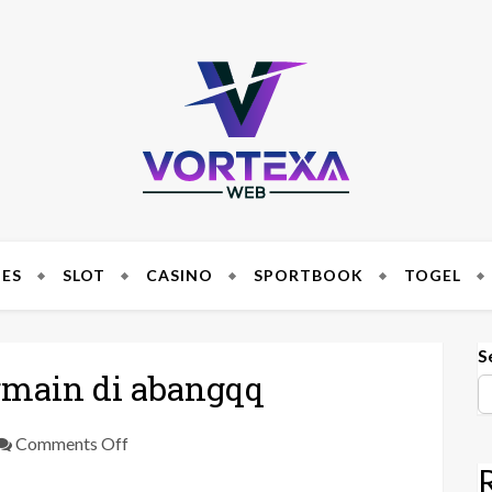
NIKMATI PROMOS
POKER DAN 
 Bandarq
ES
SLOT
CASINO
SPORTBOOK
TOGEL
osi Meng
S
main di abangqq
on
Comments Off
Memecah