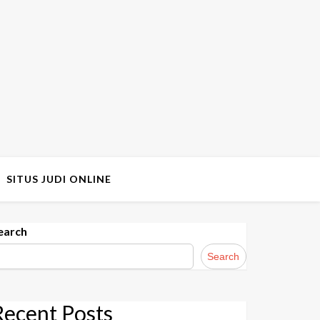
I MENGGIURKAN SETIAP MINGGU DI SITUS BANDARQQ. MAINKAN
DAPATKAN LEBIH BANYAK KEUNTUNGAN DENGAN BERBAGAI
PENAWARAN MENARIK.
q dengan
SITUS JUDI ONLINE
giurkan
earch
Search
Recent Posts