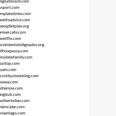
ingkatinskill.com
ivsport.com
emplatedzine.com
awinfoadvice.com
henqdietplan.org
umnercafe.com
unetflix.com
ovimientoindignados.org
ilfxxxpussy.com
ptodatefamily.com
usitop.com
tyam.com
acostituzioneblog.com
hyeea.com
hitiemoe.com
ungkub.com
notherindian.com
ylemcider.com
aniaetiago.com