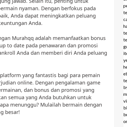
ng jawab. Selain itu, penting untuk
p
bermain nyaman. Dengan berfokus pada
t
aik, Anda dapat meningkatkan peluang
c
euntungan Anda.
h
t
dengan Murahqq adalah memanfaatkan bonus
t
 up to date pada penawaran dan promosi
g
ankroll Anda dan memberi diri Anda peluang
i
y
h
e
platform yang fantastis bagi para pemain
t
erjudian online. Dengan pengalaman game
b
permainan, dan bonus dan promosi yang
m
an semua yang Anda butuhkan untuk
v
engapa menunggu? Mulailah bermain dengan
b
g besar!
b
o