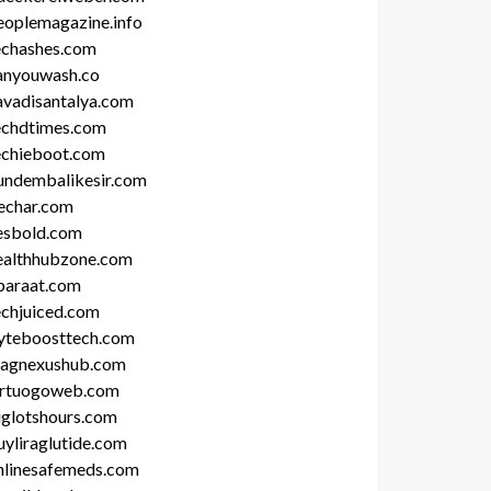
eoplemagazine.info
echashes.com
anyouwash.co
avadisantalya.com
echdtimes.com
echieboot.com
undembalikesir.com
techar.com
esbold.com
ealthhubzone.com
baraat.com
echjuiced.com
yteboosttech.com
agnexushub.com
irtuogoweb.com
iglotshours.com
uyliraglutide.com
nlinesafemeds.com