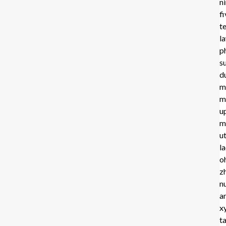
n
f
t
l
p
s
d
m
m
u
m
u
l
o
z
n
a
x
t