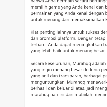
bahwa Anda bermain secara bertanggu
memilih game yang Anda kenal dan 
permainan yang Anda kenal dengan b
untuk menang dan memaksimalkan k
Kiat penting lainnya untuk sukses 
dan promosi platform. Dengan tetap
terbaru, Anda dapat meningkatkan b
yang lebih baik untuk menang besar.
Secara keseluruhan, Murahqq adalah 
yang ingin menang besar di dunia p
yang adil dan transparan, berbagai 
menguntungkan, Murahqq menawark
berhasil dan keluar di atas. Jadi m
murahqq hari ini dan mulailah menan