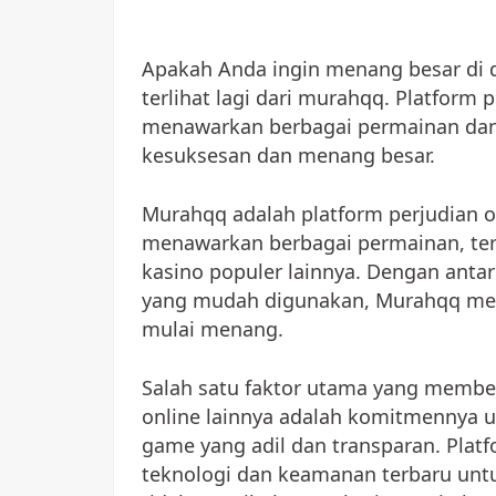
S
Apakah Anda ingin menang besar di du
terlihat lagi dari murahqq. Platform 
menawarkan berbagai permainan da
kesuksesan dan menang besar.
Murahqq adalah platform perjudian o
menawarkan berbagai permainan, te
kasino populer lainnya. Dengan ant
yang mudah digunakan, Murahqq m
mulai menang.
Salah satu faktor utama yang membe
online lainnya adalah komitmennya
game yang adil dan transparan. Plat
teknologi dan keamanan terbaru un