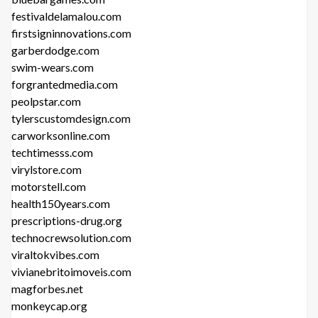
festivaldelamalou.com
firstsigninnovations.com
garberdodge.com
swim-wears.com
forgrantedmedia.com
peolpstar.com
tylerscustomdesign.com
carworksonline.com
techtimesss.com
virylstore.com
motorstell.com
health150years.com
prescriptions-drug.org
technocrewsolution.com
viraltokvibes.com
vivianebritoimoveis.com
magforbes.net
monkeycap.org