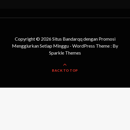
Copyright © 2026 Situs Bandarqq dengan Promosi
Menggiurkan Setiap Minggu - WordPress Theme : By
Sparkle Themes
BACK TO TOP