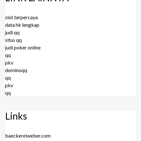
slot terpercaya
data hk lengkap
judi qq
situs qq
judi poker online
qq
pkv
dominoqq
qq
pkv
qq
Links
baeckereiweber.com