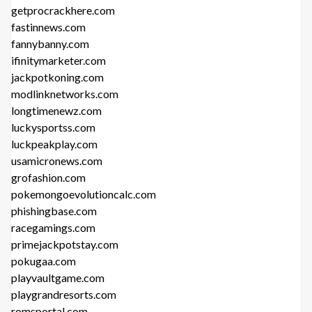
getprocrackhere.com
fastinnews.com
fannybanny.com
ifinitymarketer.com
jackpotkoning.com
modlinknetworks.com
longtimenewz.com
luckysportss.com
luckpeakplay.com
usamicronews.com
grofashion.com
pokemongoevolutioncalc.com
phishingbase.com
racegamings.com
primejackpotstay.com
pokugaa.com
playvaultgame.com
playgrandresorts.com
romsportal.com