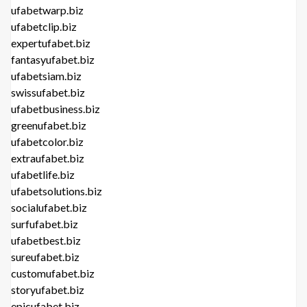
ufabetwarp.biz
ufabetclip.biz
expertufabet.biz
fantasyufabet.biz
ufabetsiam.biz
swissufabet.biz
ufabetbusiness.biz
greenufabet.biz
ufabetcolor.biz
extraufabet.biz
ufabetlife.biz
ufabetsolutions.biz
socialufabet.biz
surfufabet.biz
ufabetbest.biz
sureufabet.biz
customufabet.biz
storyufabet.biz
epicufabet.biz