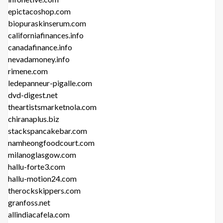
epictacoshop.com
biopuraskinserum.com
californiafinances.info
canadafinance.info
nevadamoney.info
rimene.com
ledepanneur-pigalle.com
dvd-digest.net
theartistsmarketnola.com
chiranaplus.biz
stackspancakebar.com
namheongfoodcourt.com
milanoglasgow.com
hallu-forte3.com
hallu-motion24.com
therockskippers.com
granfoss.net
allindiacafela.com