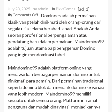
de
July 28, 2025
by
admin
in
Pkv Games
[ad_1]
on
Comments Off
Dominoes adalah permainan
Mendominasi
klasik yang telah dinikmati oleh orang -orang dari
Pro
tabel
segala usia selama berabad -abad. Apakah Anda
dengan
seorang profesional berpengalaman atau
Maindomino99:
pendatang baru dalam permainan, Maindomino99
Tujuan
adalah tujuan utama bagi penggemar Domino
utama
yang ingin mendominasi tabel.
untuk
Mengg
penggemar
Maindomino99 adalah platform online yang
Domino
menawarkan berbagai permainan domino untuk
dinikmati para pemain. Dari permainan tradisional
seperti domino blok dan menarik domino ke variasi
Se
yang lebih modern, Maindomino99 memiliki
sesuatu untuk semua orang. Platform ini ramah
pengguna dan mudah dinavigasi, menjadikannya