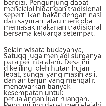
bergizi. Pengunjung dapat
mencicipi hidangan tradisional
seperti ikan bakar dengan nasi
dan sayuran, atau mencoba
memasak makanan tradisional
bersama keluarga setempat.
Selain wisata budayanya,
Satuqq juga menjadi surganya
para pecinta alam. Desa ini
dikelilingi oleh hutan hujan
lebat, sungai yang masih asli,
dan air terjun yang mengalir,
menawarkan banyak
kesempatan untuk
petualangan luar ruangan.
Pengunjung dapat menjelajahi