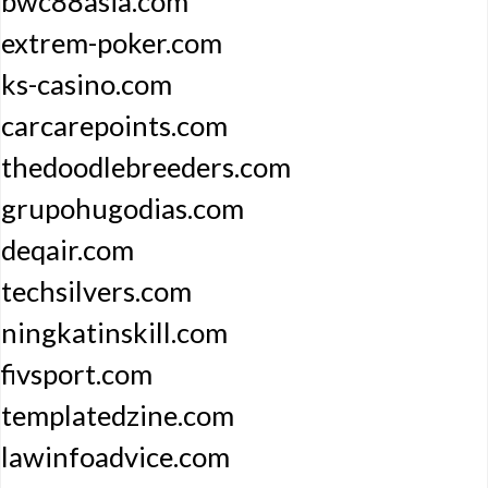
bwc88asia.com
extrem-poker.com
ks-casino.com
carcarepoints.com
thedoodlebreeders.com
grupohugodias.com
deqair.com
techsilvers.com
ningkatinskill.com
fivsport.com
templatedzine.com
lawinfoadvice.com