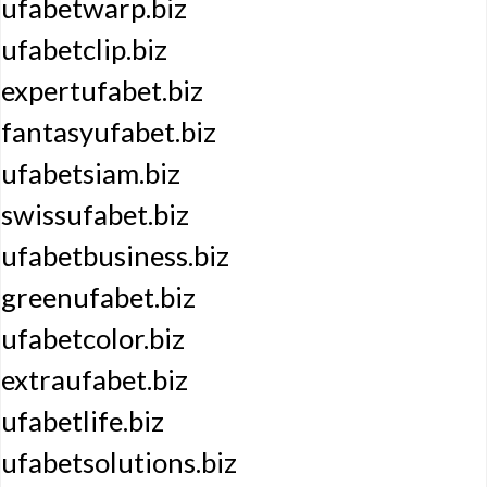
ufabetwarp.biz
ufabetclip.biz
expertufabet.biz
fantasyufabet.biz
ufabetsiam.biz
swissufabet.biz
ufabetbusiness.biz
greenufabet.biz
ufabetcolor.biz
extraufabet.biz
ufabetlife.biz
ufabetsolutions.biz