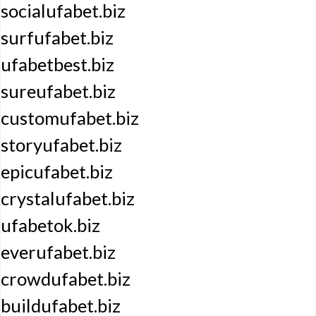
socialufabet.biz
surfufabet.biz
ufabetbest.biz
sureufabet.biz
customufabet.biz
storyufabet.biz
epicufabet.biz
crystalufabet.biz
ufabetok.biz
everufabet.biz
crowdufabet.biz
buildufabet.biz