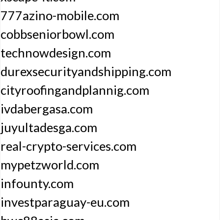
777azino-mobile.com
cobbseniorbowl.com
technowdesign.com
durexsecurityandshipping.com
cityroofingandplannig.com
ivdabergasa.com
juyultadesga.com
real-crypto-services.com
mypetzworld.com
infounty.com
investparaguay-eu.com