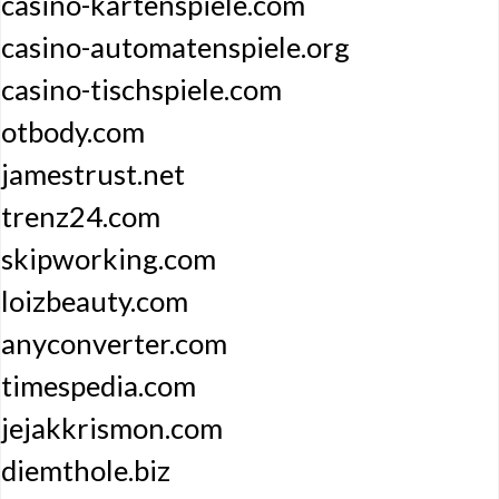
casino-kartenspiele.com
casino-automatenspiele.org
casino-tischspiele.com
otbody.com
jamestrust.net
trenz24.com
skipworking.com
loizbeauty.com
anyconverter.com
timespedia.com
jejakkrismon.com
diemthole.biz