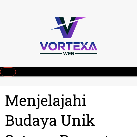
Skip
to
NIKMATI PROMOSI
MENGGIURKAN
content
SETIAP MINGGU DI
SITUS BANDARQQ.
MAINKAN POKER
DAN DAPATKAN
LEBIH BANYAK
Si
KEUNTUNGAN
DENGAN
BERBAGAI
PENAWARAN
MENARIK.
Ban
Menjelajahi
Budaya Unik