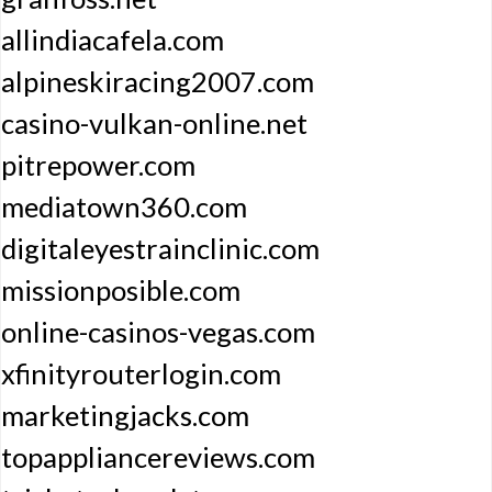
allindiacafela.com
alpineskiracing2007.com
casino-vulkan-online.net
pitrepower.com
mediatown360.com
digitaleyestrainclinic.com
missionposible.com
online-casinos-vegas.com
xfinityrouterlogin.com
marketingjacks.com
topappliancereviews.com