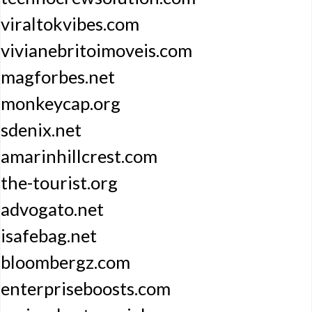
viraltokvibes.com
vivianebritoimoveis.com
magforbes.net
monkeycap.org
sdenix.net
amarinhillcrest.com
the-tourist.org
advogato.net
isafebag.net
bloombergz.com
enterpriseboosts.com