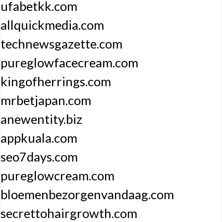
ufabetkk.com
allquickmedia.com
technewsgazette.com
pureglowfacecream.com
kingofherrings.com
mrbetjapan.com
anewentity.biz
appkuala.com
seo7days.com
pureglowcream.com
bloemenbezorgenvandaag.com
secrettohairgrowth.com