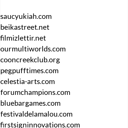
saucyukiah.com
beikastreet.net
filmizlettir.net
ourmultiworlds.com
cooncreekclub.org
pegpufftimes.com
celestia-arts.com
forumchampions.com
bluebargames.com
festivaldelamalou.com
firstsigninnovations.com