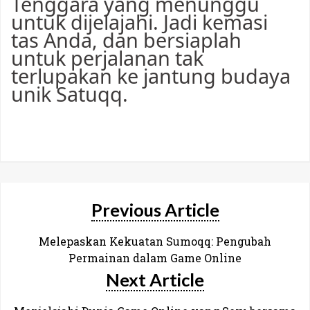
Tenggara yang menunggu
untuk dijelajahi. Jadi kemasi
tas Anda, dan bersiaplah
untuk perjalanan tak
terlupakan ke jantung budaya
unik Satuqq.
Previous Article
Melepaskan Kekuatan Sumoqq: Pengubah
Permainan dalam Game Online
Next Article