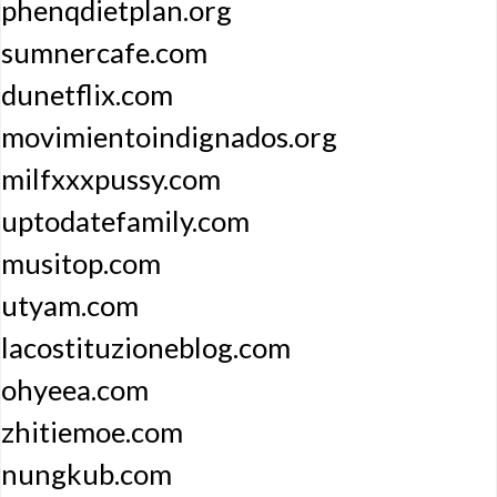
phenqdietplan.org
sumnercafe.com
dunetflix.com
movimientoindignados.org
milfxxxpussy.com
uptodatefamily.com
musitop.com
utyam.com
lacostituzioneblog.com
ohyeea.com
zhitiemoe.com
nungkub.com