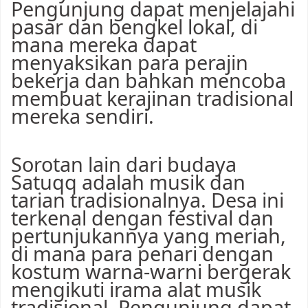
Pengunjung dapat menjelajahi
pasar dan bengkel lokal, di
mana mereka dapat
menyaksikan para perajin
bekerja dan bahkan mencoba
membuat kerajinan tradisional
mereka sendiri.
Sorotan lain dari budaya
Satuqq adalah musik dan
tarian tradisionalnya. Desa ini
terkenal dengan festival dan
pertunjukannya yang meriah,
di mana para penari dengan
kostum warna-warni bergerak
mengikuti irama alat musik
tradisional. Pengunjung dapat