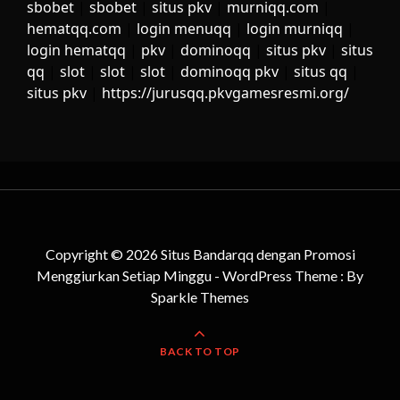
sbobet
|
sbobet
|
situs pkv
|
murniqq.com
|
hematqq.com
|
login menuqq
|
login murniqq
|
login hematqq
|
pkv
|
dominoqq
|
situs pkv
|
situs
qq
|
slot
|
slot
|
slot
|
dominoqq pkv
|
situs qq
|
situs pkv
|
https://jurusqq.pkvgamesresmi.org/
Copyright © 2026 Situs Bandarqq dengan Promosi
Menggiurkan Setiap Minggu - WordPress Theme : By
Sparkle Themes
BACK TO TOP