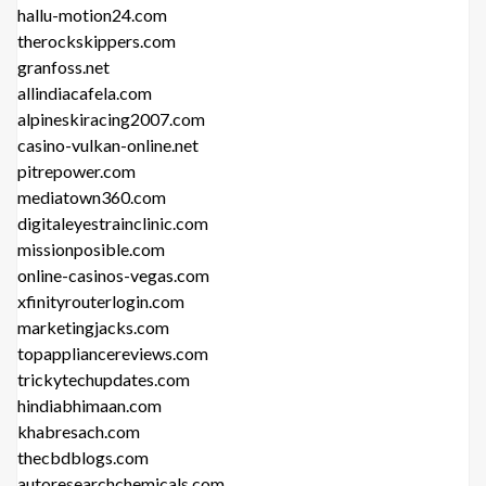
hallu-motion24.com
therockskippers.com
granfoss.net
allindiacafela.com
alpineskiracing2007.com
casino-vulkan-online.net
pitrepower.com
mediatown360.com
digitaleyestrainclinic.com
missionposible.com
online-casinos-vegas.com
xfinityrouterlogin.com
marketingjacks.com
topappliancereviews.com
trickytechupdates.com
hindiabhimaan.com
khabresach.com
thecbdblogs.com
autoresearchchemicals.com