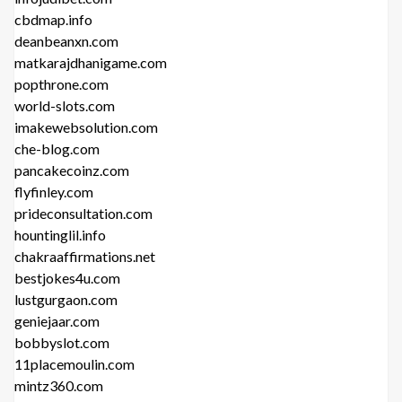
cbdmap.info
deanbeanxn.com
matkarajdhanigame.com
popthrone.com
world-slots.com
imakewebsolution.com
che-blog.com
pancakecoinz.com
flyfinley.com
prideconsultation.com
hountinglil.info
chakraaffirmations.net
bestjokes4u.com
lustgurgaon.com
geniejaar.com
bobbyslot.com
11placemoulin.com
mintz360.com