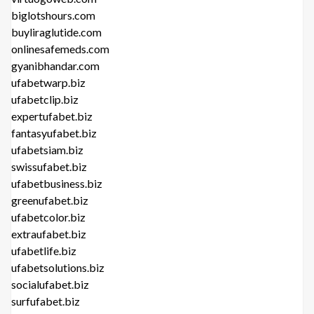
biglotshours.com
buyliraglutide.com
onlinesafemeds.com
gyanibhandar.com
ufabetwarp.biz
ufabetclip.biz
expertufabet.biz
fantasyufabet.biz
ufabetsiam.biz
swissufabet.biz
ufabetbusiness.biz
greenufabet.biz
ufabetcolor.biz
extraufabet.biz
ufabetlife.biz
ufabetsolutions.biz
socialufabet.biz
surfufabet.biz