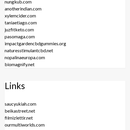
nungkub.com
anotherindian.com
xylemcider.com
taniaetiago.com
juzfitketo.com
pasomaga.com
impactgardencbdgummies.org
naturesstimulantcbd.net
nopalinaeuropa.com
biomagnify.net
Links
saucyukiah.com
beikastreet.net
filmizlettir.net
ourmultiworlds.com