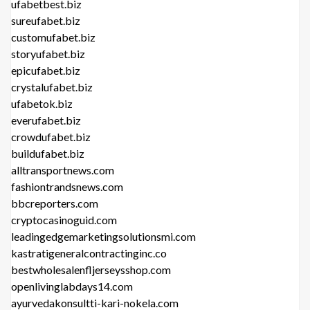
ufabetbest.biz
sureufabet.biz
customufabet.biz
storyufabet.biz
epicufabet.biz
crystalufabet.biz
ufabetok.biz
everufabet.biz
crowdufabet.biz
buildufabet.biz
alltransportnews.com
fashiontrandsnews.com
bbcreporters.com
cryptocasinoguid.com
leadingedgemarketingsolutionsmi.com
kastratigeneralcontractinginc.co
bestwholesalenfljerseysshop.com
openlivinglabdays14.com
ayurvedakonsultti-kari-nokela.com