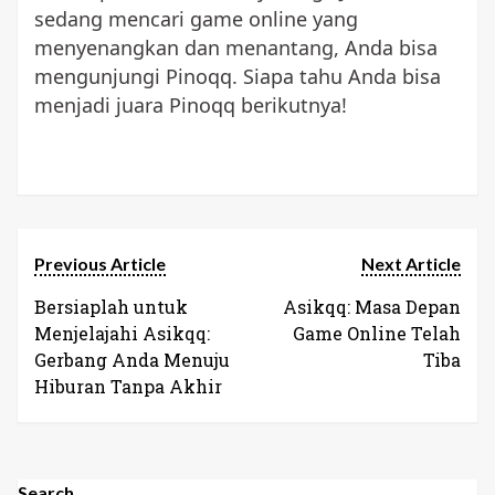
sedang mencari game online yang
menyenangkan dan menantang, Anda bisa
mengunjungi Pinoqq. Siapa tahu Anda bisa
menjadi juara Pinoqq berikutnya!
Previous Article
Next Article
Bersiaplah untuk
Asikqq: Masa Depan
Menjelajahi Asikqq:
Game Online Telah
Gerbang Anda Menuju
Tiba
Hiburan Tanpa Akhir
Search