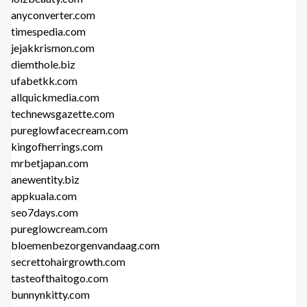
anyconverter.com
timespedia.com
jejakkrismon.com
diemthole.biz
ufabetkk.com
allquickmedia.com
technewsgazette.com
pureglowfacecream.com
kingofherrings.com
mrbetjapan.com
anewentity.biz
appkuala.com
seo7days.com
pureglowcream.com
bloemenbezorgenvandaag.com
secrettohairgrowth.com
tasteofthaitogo.com
bunnynkitty.com