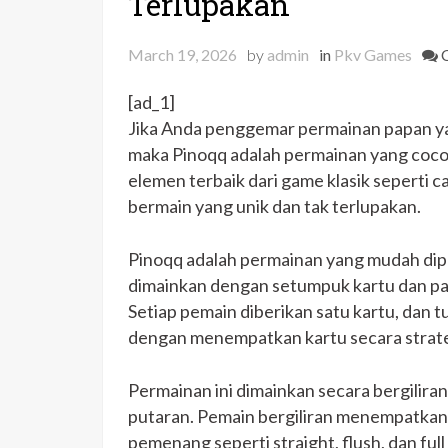
S
Terlupakan
March 19, 2026
by
admin
in
Pkv Games
[ad_1]
Jika Anda penggemar permainan papan y
maka Pinoqq adalah permainan yang coc
elemen terbaik dari game klasik seperti 
bermain yang unik dan tak terlupakan.
Pinoqq adalah permainan yang mudah dipel
dimainkan dengan setumpuk kartu dan pa
Setiap pemain diberikan satu kartu, dan 
dengan menempatkan kartu secara strate
Permainan ini dimainkan secara bergiliran
putaran. Pemain bergiliran menempatkan
pemenang seperti straight, flush, dan ful