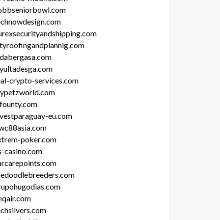
obbseniorbowl.com
echnowdesign.com
urexsecurityandshipping.com
ityroofingandplannig.com
vdabergasa.com
uyultadesga.com
eal-crypto-services.com
ypetzworld.com
nfounty.com
nvestparaguay-eu.com
wc88asia.com
xtrem-poker.com
s-casino.com
arcarepoints.com
hedoodlebreeders.com
rupohugodias.com
eqair.com
echsilvers.com