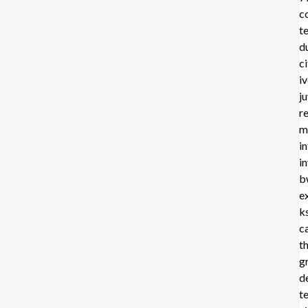
c
t
d
c
i
j
r
m
i
i
b
e
k
c
t
g
d
t