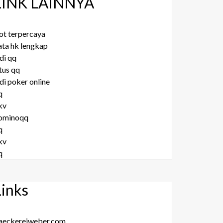
LINK LAINNYA
lot terpercaya
ata hk lengkap
udi qq
itus qq
udi poker online
q
kv
ominoqq
q
kv
q
Links
aeckereiweber.com