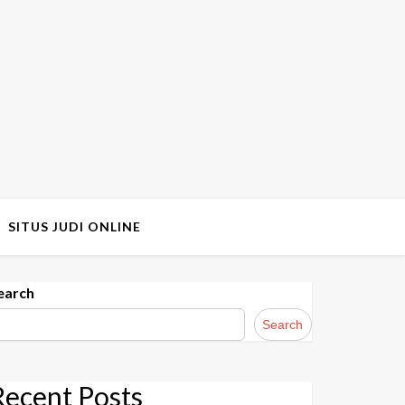
I MENGGIURKAN SETIAP MINGGU DI SITUS BANDARQQ. MAINKAN
DAPATKAN LEBIH BANYAK KEUNTUNGAN DENGAN BERBAGAI
PENAWARAN MENARIK.
q dengan
SITUS JUDI ONLINE
giurkan
earch
Search
Recent Posts