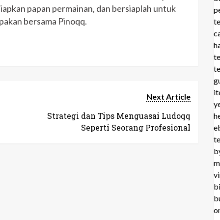
iapkan papan permainan, dan bersiaplah untuk
p
upakan bersama Pinoqq.
t
c
h
t
t
g
i
Next Article
y
Strategi dan Tips Menguasai Ludoqq
h
Seperti Seorang Profesional
e
t
b
m
v
b
b
o