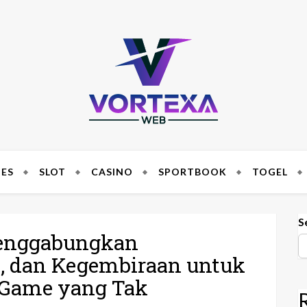
NIKMATI PROMOS
POKER DAN 
 Bandarq
ES
SLOT
CASINO
SPORTBOOK
TOGEL
osi Meng
S
enggabungkan
i, dan Kegembiraan untuk
Game yang Tak