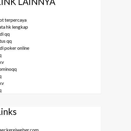
LINK LAINNYA
lot terpercaya
ata hk lengkap
udi qq
itus qq
udi poker online
q
kv
ominoqq
q
kv
q
Links
aeckereiweber.com