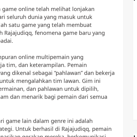
etiap Mi
Bangkitnya
 game online telah melihat lonjakan
fenomena
game
ari seluruh dunia yang masuk untuk
baru
Salah satu game yang telah membuat
h Rajajudiqq, fenomena game baru yang
adai.
mpuran online multipemain yang
ja tim, dan keterampilan. Pemain
ang dikenal sebagai “pahlawan” dan bekerja
untuk mengalahkan tim lawan. Gim ini
rmainan, dan pahlawan untuk dipilih,
am dan menarik bagi pemain dari semua
i game lain dalam genre ini adalah
tegi. Untuk berhasil di Rajajudiqq, pemain
nasikan gerakan mereka, berkomunikasi