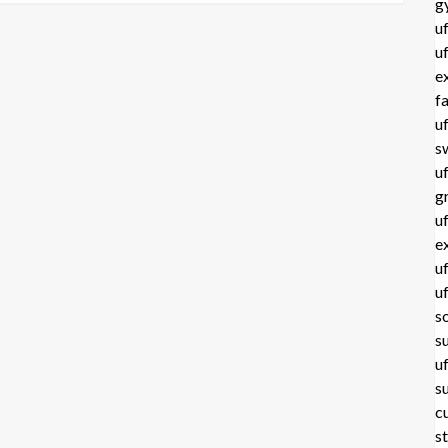
g
u
u
e
f
u
s
u
g
u
e
u
u
s
s
u
s
c
s