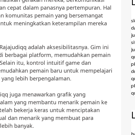
san cepat dalam panasnya pertempuran. Hal
an komunitas pemain yang bersemangat
s
 untuk meningkatkan keterampilan mereka
d
j
s
Rajajudiqq adalah aksesibilitasnya. Gim ini
j
a di berbagai platform, memudahkan pemain
q
lain itu, kontrol intuitif game dan
p
mudahkan pemain baru untuk mempelajari
d
n yang lebih berpengalaman.
q
p
q
diqq juga menawarkan grafik yang
dalam yang membantu menarik pemain ke
telah bekerja keras untuk menciptakan
ual dan menarik yang membuat para
lebih banyak.
b