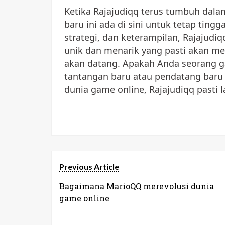
Ketika Rajajudiqq terus tumbuh dala
baru ini ada di sini untuk tetap ting
strategi, dan keterampilan, Rajaju
unik dan menarik yang pasti akan m
akan datang. Apakah Anda seorang 
tantangan baru atau pendatang baru 
dunia game online, Rajajudiqq pasti 
Previous Article
Bagaimana MarioQQ merevolusi dunia
game online