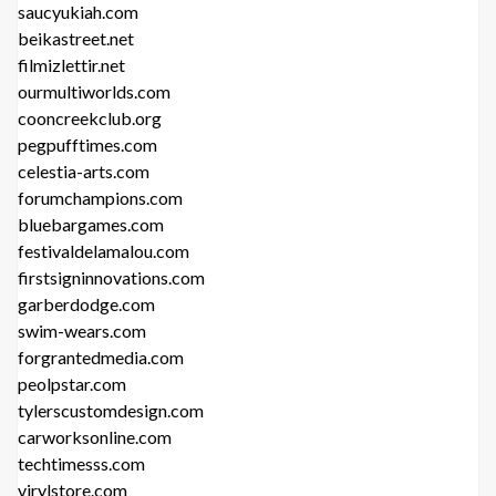
saucyukiah.com
beikastreet.net
filmizlettir.net
ourmultiworlds.com
cooncreekclub.org
pegpufftimes.com
celestia-arts.com
forumchampions.com
bluebargames.com
festivaldelamalou.com
firstsigninnovations.com
garberdodge.com
swim-wears.com
forgrantedmedia.com
peolpstar.com
tylerscustomdesign.com
carworksonline.com
techtimesss.com
virylstore.com