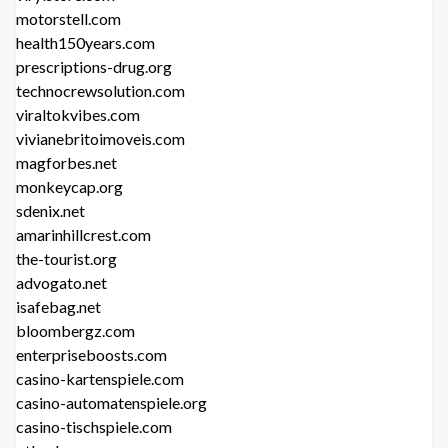
motorstell.com
health150years.com
prescriptions-drug.org
technocrewsolution.com
viraltokvibes.com
vivianebritoimoveis.com
magforbes.net
monkeycap.org
sdenix.net
amarinhillcrest.com
the-tourist.org
advogato.net
isafebag.net
bloombergz.com
enterpriseboosts.com
casino-kartenspiele.com
casino-automatenspiele.org
casino-tischspiele.com