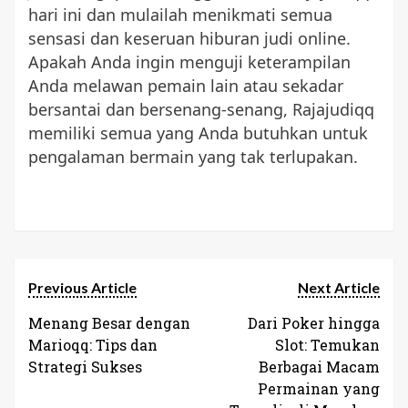
hari ini dan mulailah menikmati semua
sensasi dan keseruan hiburan judi online.
Apakah Anda ingin menguji keterampilan
Anda melawan pemain lain atau sekadar
bersantai dan bersenang-senang, Rajajudiqq
memiliki semua yang Anda butuhkan untuk
pengalaman bermain yang tak terlupakan.
Previous Article
Next Article
Menang Besar dengan
Dari Poker hingga
Marioqq: Tips dan
Slot: Temukan
Strategi Sukses
Berbagai Macam
Permainan yang