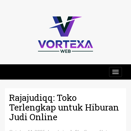
Skip
to
NIKMATI PROMOSI
content
MENGGIURKAN
SETIAP MINGGU DI
SITUS BANDARQQ.
MAINKAN POKER
DAN DAPATKAN
LEBIH BANYAK
Si
KEUNTUNGAN
DENGAN
BERBAGAI
PENAWARAN
MENARIK.
Ban
Rajajudiqq: Toko
Terlengkap untuk Hiburan
Judi Online