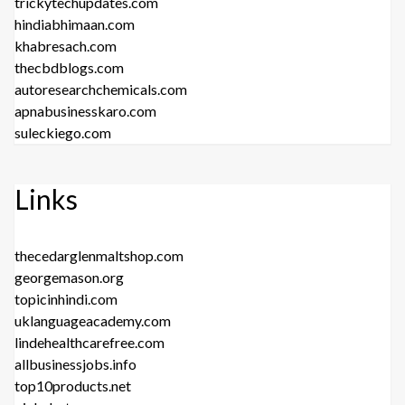
trickytechupdates.com
hindiabhimaan.com
khabresach.com
thecbdblogs.com
autoresearchchemicals.com
apnabusinesskaro.com
suleckiego.com
Links
thecedarglenmaltshop.com
georgemason.org
topicinhindi.com
uklanguageacademy.com
lindehealthcarefree.com
allbusinessjobs.info
top10products.net