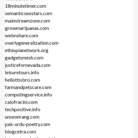
18minutetimer.com
semanticseostars.com
mainstreamzone.com
growmarijuanas.com
webnshare.com
overlygeneralization.com
ethiopianetwork.org
gadgetsmesh.com
justicefornevada.com
leisuretours.info
hellotbsbro.com
farmandpetscare.com
computingservice.info
caiofracini.com
techpositive.info
unseonrang.com
pak-urdu-poetry.com
blogcetra.com