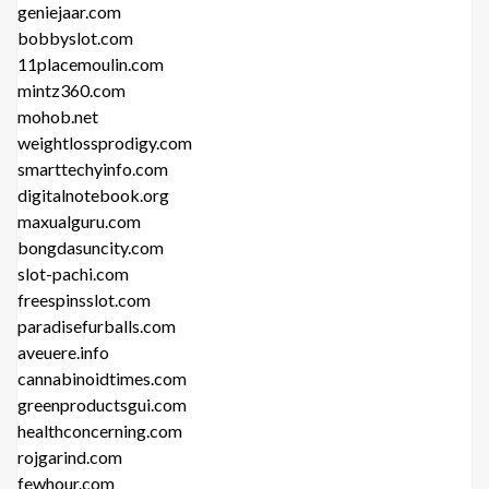
geniejaar.com
bobbyslot.com
11placemoulin.com
mintz360.com
mohob.net
weightlossprodigy.com
smarttechyinfo.com
digitalnotebook.org
maxualguru.com
bongdasuncity.com
slot-pachi.com
freespinsslot.com
paradisefurballs.com
aveuere.info
cannabinoidtimes.com
greenproductsgui.com
healthconcerning.com
rojgarind.com
fewhour.com