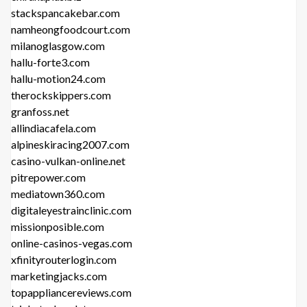
stackspancakebar.com
namheongfoodcourt.com
milanoglasgow.com
hallu-forte3.com
hallu-motion24.com
therockskippers.com
granfoss.net
allindiacafela.com
alpineskiracing2007.com
casino-vulkan-online.net
pitrepower.com
mediatown360.com
digitaleyestrainclinic.com
missionposible.com
online-casinos-vegas.com
xfinityrouterlogin.com
marketingjacks.com
topappliancereviews.com