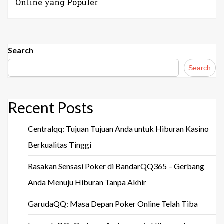
Online yang Populer
Search
Search
Recent Posts
Centralqq: Tujuan Tujuan Anda untuk Hiburan Kasino
Berkualitas Tinggi
Rasakan Sensasi Poker di BandarQQ365 – Gerbang
Anda Menuju Hiburan Tanpa Akhir
GarudaQQ: Masa Depan Poker Online Telah Tiba