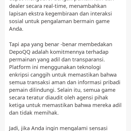
dealer secara real-time, menambahkan
lapisan ekstra kegembiraan dan interaksi
sosial untuk pengalaman bermain game
Anda.
Tapi apa yang benar -benar membedakan
DepoQQ adalah komitmennya terhadap
permainan yang adil dan transparansi.
Platform ini menggunakan teknologi
enkripsi canggih untuk memastikan bahwa
semua transaksi aman dan informasi pribadi
pemain dilindungi. Selain itu, semua game
secara teratur diaudit oleh agensi pihak
ketiga untuk memastikan bahwa mereka adil
dan tidak memihak.
Jadi, jika Anda ingin mengalami sensasi