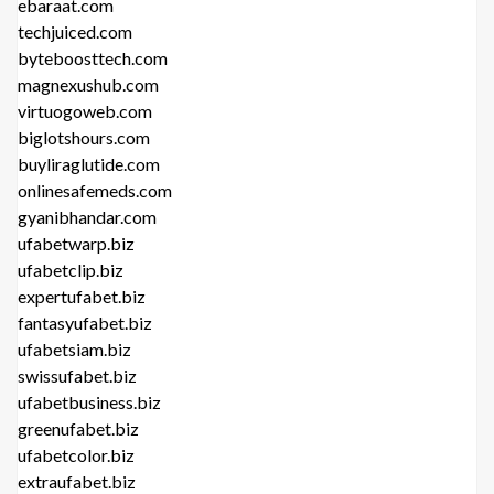
ebaraat.com
techjuiced.com
byteboosttech.com
magnexushub.com
virtuogoweb.com
biglotshours.com
buyliraglutide.com
onlinesafemeds.com
gyanibhandar.com
ufabetwarp.biz
ufabetclip.biz
expertufabet.biz
fantasyufabet.biz
ufabetsiam.biz
swissufabet.biz
ufabetbusiness.biz
greenufabet.biz
ufabetcolor.biz
extraufabet.biz