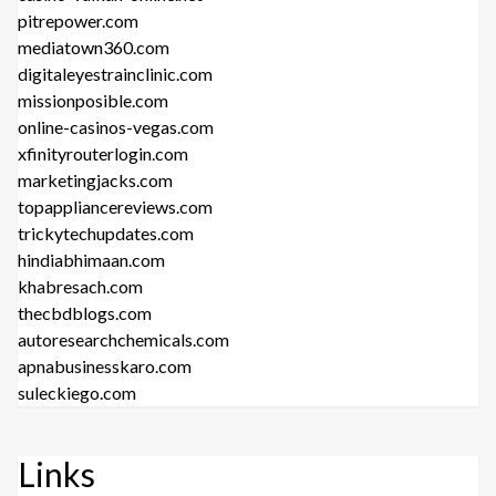
pitrepower.com
mediatown360.com
digitaleyestrainclinic.com
missionposible.com
online-casinos-vegas.com
xfinityrouterlogin.com
marketingjacks.com
topappliancereviews.com
trickytechupdates.com
hindiabhimaan.com
khabresach.com
thecbdblogs.com
autoresearchchemicals.com
apnabusinesskaro.com
suleckiego.com
Links