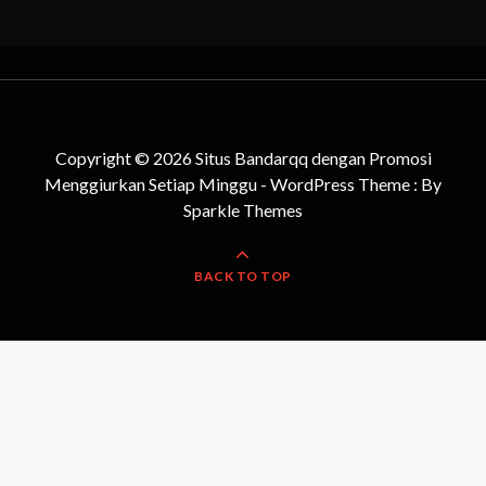
Copyright © 2026 Situs Bandarqq dengan Promosi
Menggiurkan Setiap Minggu - WordPress Theme : By
Sparkle Themes
BACK TO TOP