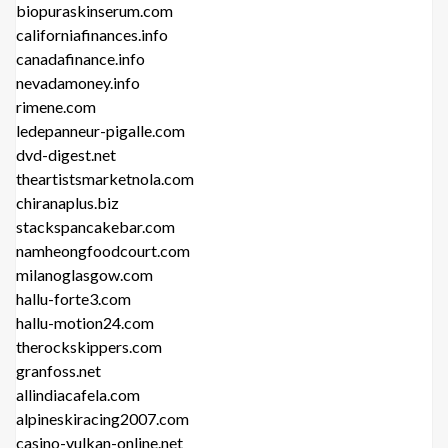
biopuraskinserum.com
californiafinances.info
canadafinance.info
nevadamoney.info
rimene.com
ledepanneur-pigalle.com
dvd-digest.net
theartistsmarketnola.com
chiranaplus.biz
stackspancakebar.com
namheongfoodcourt.com
milanoglasgow.com
hallu-forte3.com
hallu-motion24.com
therockskippers.com
granfoss.net
allindiacafela.com
alpineskiracing2007.com
casino-vulkan-online.net