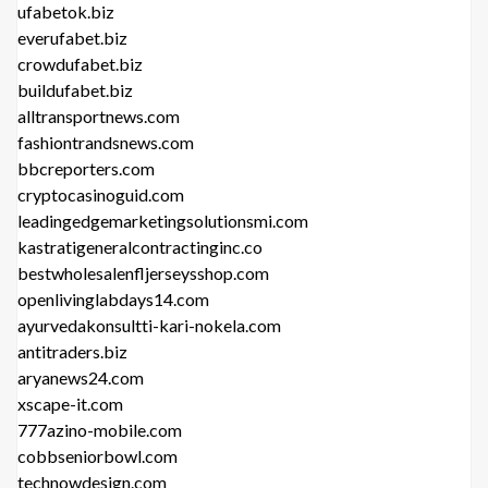
ufabetok.biz
everufabet.biz
crowdufabet.biz
buildufabet.biz
alltransportnews.com
fashiontrandsnews.com
bbcreporters.com
cryptocasinoguid.com
leadingedgemarketingsolutionsmi.com
kastratigeneralcontractinginc.co
bestwholesalenfljerseysshop.com
openlivinglabdays14.com
ayurvedakonsultti-kari-nokela.com
antitraders.biz
aryanews24.com
xscape-it.com
777azino-mobile.com
cobbseniorbowl.com
technowdesign.com