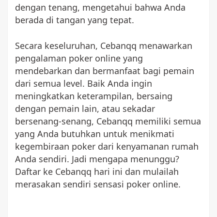
dengan tenang, mengetahui bahwa Anda
berada di tangan yang tepat.
Secara keseluruhan, Cebanqq menawarkan
pengalaman poker online yang
mendebarkan dan bermanfaat bagi pemain
dari semua level. Baik Anda ingin
meningkatkan keterampilan, bersaing
dengan pemain lain, atau sekadar
bersenang-senang, Cebanqq memiliki semua
yang Anda butuhkan untuk menikmati
kegembiraan poker dari kenyamanan rumah
Anda sendiri. Jadi mengapa menunggu?
Daftar ke Cebanqq hari ini dan mulailah
merasakan sendiri sensasi poker online.