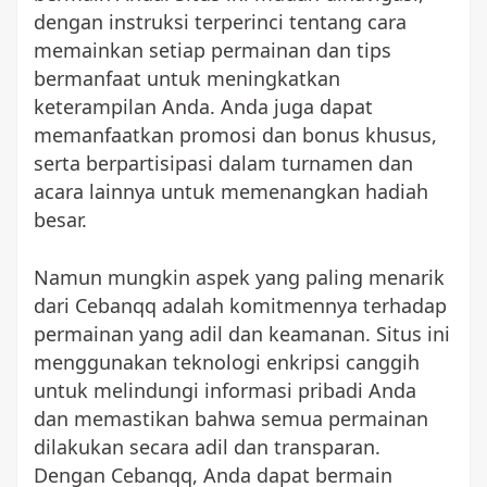
dengan instruksi terperinci tentang cara
memainkan setiap permainan dan tips
bermanfaat untuk meningkatkan
keterampilan Anda. Anda juga dapat
memanfaatkan promosi dan bonus khusus,
serta berpartisipasi dalam turnamen dan
acara lainnya untuk memenangkan hadiah
besar.
Namun mungkin aspek yang paling menarik
dari Cebanqq adalah komitmennya terhadap
permainan yang adil dan keamanan. Situs ini
menggunakan teknologi enkripsi canggih
untuk melindungi informasi pribadi Anda
dan memastikan bahwa semua permainan
dilakukan secara adil dan transparan.
Dengan Cebanqq, Anda dapat bermain