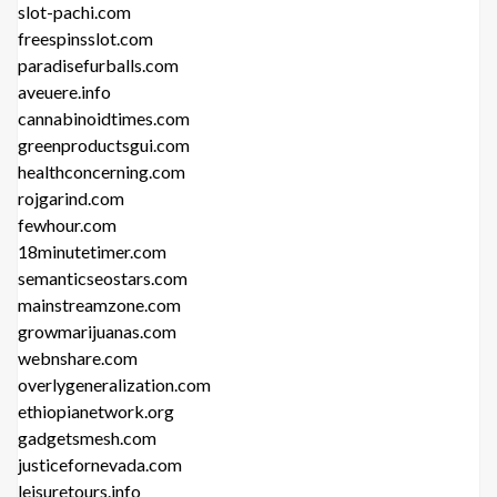
slot-pachi.com
freespinsslot.com
paradisefurballs.com
aveuere.info
cannabinoidtimes.com
greenproductsgui.com
healthconcerning.com
rojgarind.com
fewhour.com
18minutetimer.com
semanticseostars.com
mainstreamzone.com
growmarijuanas.com
webnshare.com
overlygeneralization.com
ethiopianetwork.org
gadgetsmesh.com
justicefornevada.com
leisuretours.info