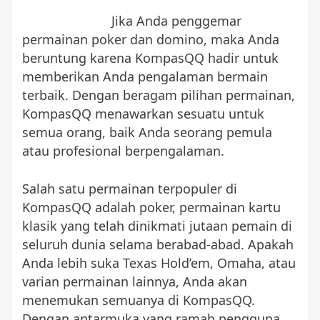
de
February 14, 2026
by
admin
in
Pkv Games
on
Comments Off
Jika Anda penggemar
Rasakan
permainan poker dan domino, maka Anda
Serunya
Pr
beruntung karena KompasQQ hadir untuk
Permainan
memberikan Anda pengalaman bermain
Poker
terbaik. Dengan beragam pilihan permainan,
dan
KompasQQ menawarkan sesuatu untuk
Domino
semua orang, baik Anda seorang pemula
Bersama
Mengg
atau profesional berpengalaman.
KompasQQ
Salah satu permainan terpopuler di
KompasQQ adalah poker, permainan kartu
klasik yang telah dinikmati jutaan pemain di
Se
seluruh dunia selama berabad-abad. Apakah
Anda lebih suka Texas Hold’em, Omaha, atau
varian permainan lainnya, Anda akan