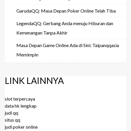
GarudaQQ: Masa Depan Poker Online Telah Tiba
LegendaQQ: Gerbang Anda menuju Hiburan dan
Kemenangan Tanpa Akhir
Masa Depan Game Online Ada di Sini: Taipanqqasia
Memimpin
LINK LAINNYA
slot terpercaya
data hk lengkap
judi qq
situs qq
judi poker online