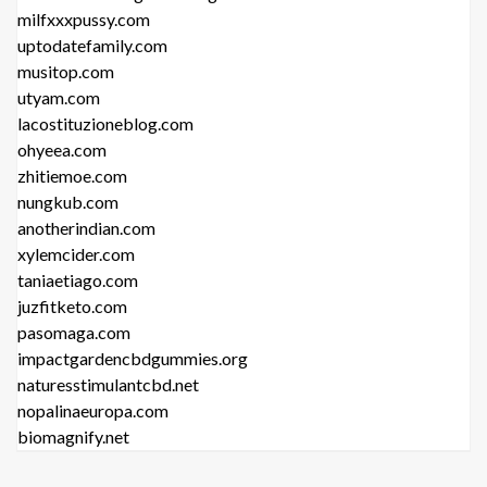
milfxxxpussy.com
uptodatefamily.com
musitop.com
utyam.com
lacostituzioneblog.com
ohyeea.com
zhitiemoe.com
nungkub.com
anotherindian.com
xylemcider.com
taniaetiago.com
juzfitketo.com
pasomaga.com
impactgardencbdgummies.org
naturesstimulantcbd.net
nopalinaeuropa.com
biomagnify.net