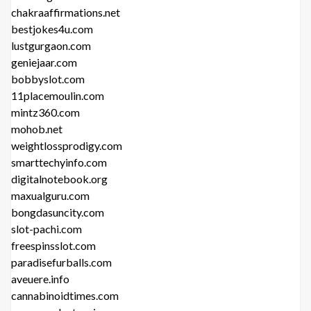
chakraaffirmations.net
bestjokes4u.com
lustgurgaon.com
geniejaar.com
bobbyslot.com
11placemoulin.com
mintz360.com
mohob.net
weightlossprodigy.com
smarttechyinfo.com
digitalnotebook.org
maxualguru.com
bongdasuncity.com
slot-pachi.com
freespinsslot.com
paradisefurballs.com
aveuere.info
cannabinoidtimes.com