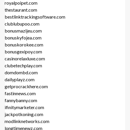
royalpoipet.com
thestaurant.com
bestlinktrackingsoftware.com
clublubupoo.com
bonusmazijeu.com
bonuskyfojea.com
bonuskorokee.com
bonusgexipoy.com
casinorelaxluxe.com
clubetechplay.com
domdombd.com
dailyplayz.com
getprocrackhere.com
fastinnews.com
fannybanny.com
ifinitymarketer.com
jackpotkoning.com
modlinknetworks.com
longtimenewz.com