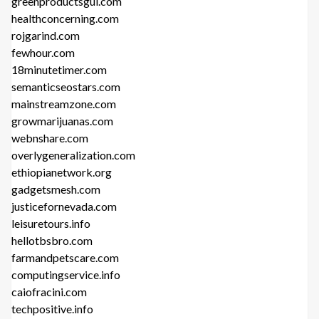
greenproductsgui.com
healthconcerning.com
rojgarind.com
fewhour.com
18minutetimer.com
semanticseostars.com
mainstreamzone.com
growmarijuanas.com
webnshare.com
overlygeneralization.com
ethiopianetwork.org
gadgetsmesh.com
justicefornevada.com
leisuretours.info
hellotbsbro.com
farmandpetscare.com
computingservice.info
caiofracini.com
techpositive.info