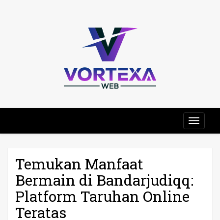
Skip
to
NIKMATI PROMOSI
content
MENGGIURKAN
SETIAP MINGGU DI
SITUS BANDARQQ.
MAINKAN POKER
DAN DAPATKAN
LEBIH BANYAK
Si
KEUNTUNGAN
DENGAN
BERBAGAI
PENAWARAN
MENARIK.
Ban
Temukan Manfaat
Bermain di Bandarjudiqq:
Platform Taruhan Online
Teratas