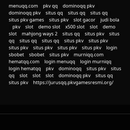
menuqq.com
|
pkv qq
|
dominoqq pkv
|
dominoqq pkv
|
situs qq
|
situs qq
|
situs qq
|
situs pkv games
|
situs pkv
|
slot gacor
|
judi bola
|
pkv
|
slot
|
demo slot
|
x500 slot
|
slot
|
demo
slot
|
mahjong ways 2
|
situs qq
|
situs pkv
|
situs
qq
|
situs qq
|
situs qq
|
situs pkv
|
situs pkv
|
situs pkv
|
situs pkv
|
situs pkv
|
situs pkv
|
login
sbobet
|
sbobet
|
situs pkv
|
murniqq.com
|
hematqq.com
|
login menuqq
|
login murniqq
|
login hematqq
|
pkv
|
dominoqq
|
situs pkv
|
situs
qq
|
slot
|
slot
|
slot
|
dominoqq pkv
|
situs qq
|
situs pkv
|
https://jurusqq.pkvgamesresmi.org/