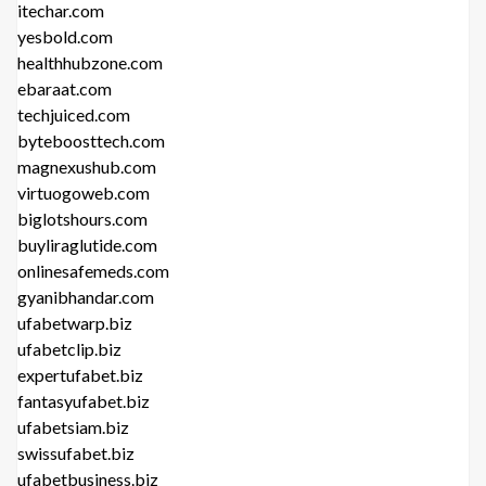
itechar.com
yesbold.com
healthhubzone.com
ebaraat.com
techjuiced.com
byteboosttech.com
magnexushub.com
virtuogoweb.com
biglotshours.com
buyliraglutide.com
onlinesafemeds.com
gyanibhandar.com
ufabetwarp.biz
ufabetclip.biz
expertufabet.biz
fantasyufabet.biz
ufabetsiam.biz
swissufabet.biz
ufabetbusiness.biz