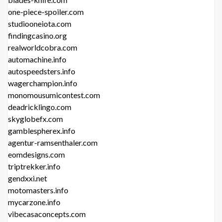
one-piece-spoiler.com
studiooneiota.com
findingcasino.org
realworldcobra.com
automachine.info
autospeedsters.info
wagerchampion.info
monomousumicontest.com
deadricklingo.com
skyglobefx.com
gamblespherex.info
agentur-ramsenthaler.com
eomdesigns.com
triptrekker.info
gendxxi.net
motomasters.info
mycarzone.info
vibecasaconcepts.com