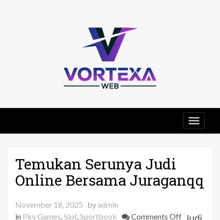
Skip
to
NIKMATI PROMOSI
content
MENGGIURKAN
SETIAP MINGGU DI
SITUS BANDARQQ.
MAINKAN POKER
DAN DAPATKAN
LEBIH BANYAK
Si
KEUNTUNGAN
DENGAN
BERBAGAI
PENAWARAN
MENARIK.
Ban
Temukan Serunya Judi
Online Bersama Juraganqq
November 18, 2025
by
admin
on
in
Pkv Games
,
Slot
,
Sportbook
Comments Off
Judi