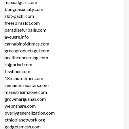
maxualguru.com
bongdasuncity.com
slot-pachi.com
freespinsslot.com
paradisefurballs.com
aveuere.info
cannabinoidtimes.com
greenproductsgui.com
healthconcerning.com
rojgarind.com
fewhour.com
18minutetimer.com
semanticseostars.com
mainstreamzone.com
growmarijuanas.com
webnshare.com
overlygeneralization.com
ethiopianetwork.org
gadgetsmesh.com