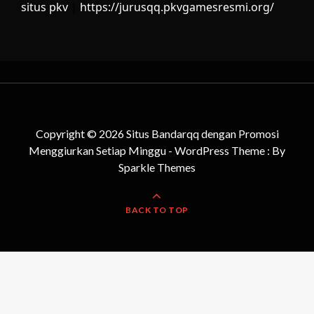
situs pkv
|
https://jurusqq.pkvgamesresmi.org/
Copyright © 2026 Situs Bandarqq dengan Promosi
Menggiurkan Setiap Minggu - WordPress Theme : By
Sparkle Themes
BACK TO TOP