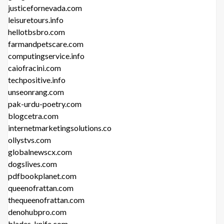
justicefornevada.com
leisuretours.info
hellotbsbro.com
farmandpetscare.com
computingservice.info
caiofracini.com
techpositive.info
unseonrang.com
pak-urdu-poetry.com
blogcetra.com
internetmarketingsolutions.co
ollystvs.com
globalnewscx.com
dogslives.com
pdfbookplanet.com
queenofrattan.com
thequeenofrattan.com
denohubpro.com
blades-knife.com