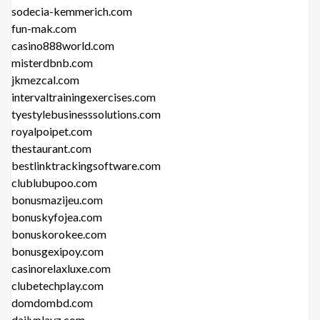
sodecia-kemmerich.com
fun-mak.com
casino888world.com
misterdbnb.com
jkmezcal.com
intervaltrainingexercises.com
tyestylebusinesssolutions.com
royalpoipet.com
thestaurant.com
bestlinktrackingsoftware.com
clublubupoo.com
bonusmazijeu.com
bonuskyfojea.com
bonuskorokee.com
bonusgexipoy.com
casinorelaxluxe.com
clubetechplay.com
domdombd.com
dailyplayz.com