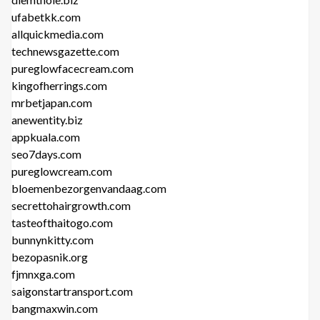
ufabetkk.com
allquickmedia.com
technewsgazette.com
pureglowfacecream.com
kingofherrings.com
mrbetjapan.com
anewentity.biz
appkuala.com
seo7days.com
pureglowcream.com
bloemenbezorgenvandaag.com
secrettohairgrowth.com
tasteofthaitogo.com
bunnynkitty.com
bezopasnik.org
fjmnxga.com
saigonstartransport.com
bangmaxwin.com