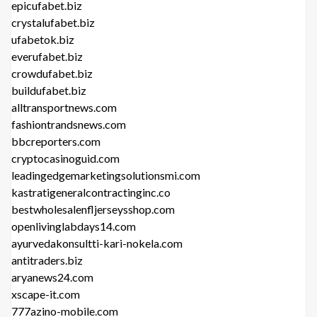
epicufabet.biz
crystalufabet.biz
ufabetok.biz
everufabet.biz
crowdufabet.biz
buildufabet.biz
alltransportnews.com
fashiontrandsnews.com
bbcreporters.com
cryptocasinoguid.com
leadingedgemarketingsolutionsmi.com
kastratigeneralcontractinginc.co
bestwholesalenfljerseysshop.com
openlivinglabdays14.com
ayurvedakonsultti-kari-nokela.com
antitraders.biz
aryanews24.com
xscape-it.com
777azino-mobile.com