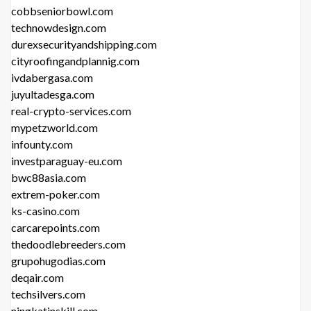
cobbseniorbowl.com
technowdesign.com
durexsecurityandshipping.com
cityroofingandplannig.com
ivdabergasa.com
juyultadesga.com
real-crypto-services.com
mypetzworld.com
infounty.com
investparaguay-eu.com
bwc88asia.com
extrem-poker.com
ks-casino.com
carcarepoints.com
thedoodlebreeders.com
grupohugodias.com
deqair.com
techsilvers.com
ningkatinskill.com