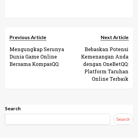
Previous Article
Next Article
Mengungkap Serunya
Bebaskan Potensi
Dunia Game Online
Kemenangan Anda
Bersama KompasQQ
dengan OneBetQQ:
Platform Taruhan
Online Terbaik
Search
Search