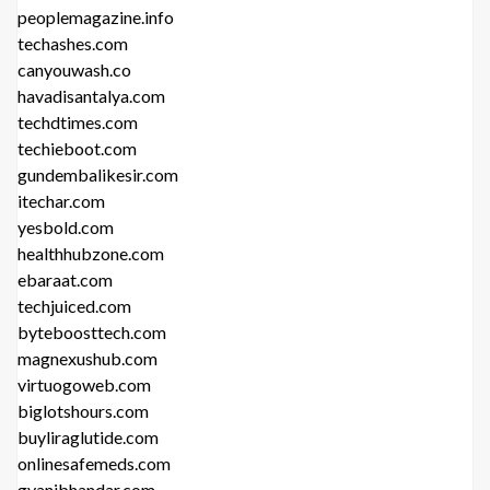
peoplemagazine.info
techashes.com
canyouwash.co
havadisantalya.com
techdtimes.com
techieboot.com
gundembalikesir.com
itechar.com
yesbold.com
healthhubzone.com
ebaraat.com
techjuiced.com
byteboosttech.com
magnexushub.com
virtuogoweb.com
biglotshours.com
buyliraglutide.com
onlinesafemeds.com
gyanibhandar.com