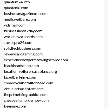
quantum24.info
quantenki.com
businessmagazineusa.com
medicwellcare.com
vidsmall.com
businessnews2day.com
worldnewsrecords.com
sterilepro24.com
solidtechbusiness.com
reviewcardgaming.com
experiencedexpertstowingservice.com
blackheadsshop.com
location-voiture-casablanca.org
kpaulbartelme.com
comedyclubofhiltonhead.com
virtualartsassistant.com
theprimeinfographics.com
cheapvaliumordernow.com
beenime.com