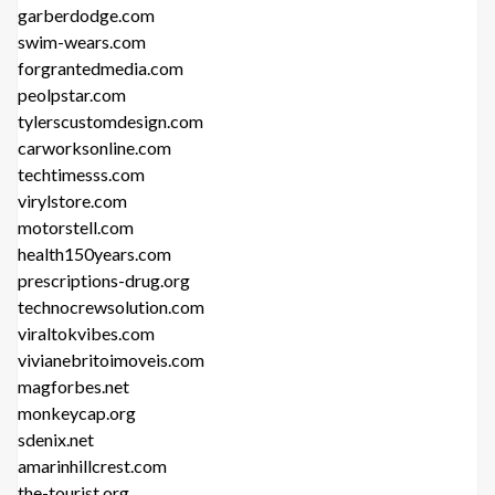
garberdodge.com
swim-wears.com
forgrantedmedia.com
peolpstar.com
tylerscustomdesign.com
carworksonline.com
techtimesss.com
virylstore.com
motorstell.com
health150years.com
prescriptions-drug.org
technocrewsolution.com
viraltokvibes.com
vivianebritoimoveis.com
magforbes.net
monkeycap.org
sdenix.net
amarinhillcrest.com
the-tourist.org