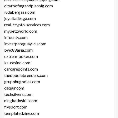
cityroofingandplannig.com
ivdabergasa.com
juyultadesga.com
real-crypto-services.com
mypetzworld.com
infounty.com
investparaguay-eu.com
bwc88asia.com
extrem-poker.com
ks-casino.com
carcarepoints.com
thedoodlebreeders.com
grupohugodias.com
deqair.com
techsilvers.com
ningkatinskill.com
fivsport.com
templatedzine.com