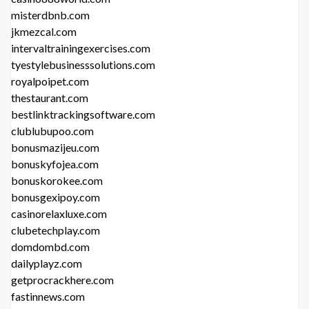
misterdbnb.com
jkmezcal.com
intervaltrainingexercises.com
tyestylebusinesssolutions.com
royalpoipet.com
thestaurant.com
bestlinktrackingsoftware.com
clublubupoo.com
bonusmazijeu.com
bonuskyfojea.com
bonuskorokee.com
bonusgexipoy.com
casinorelaxluxe.com
clubetechplay.com
domdombd.com
dailyplayz.com
getprocrackhere.com
fastinnews.com