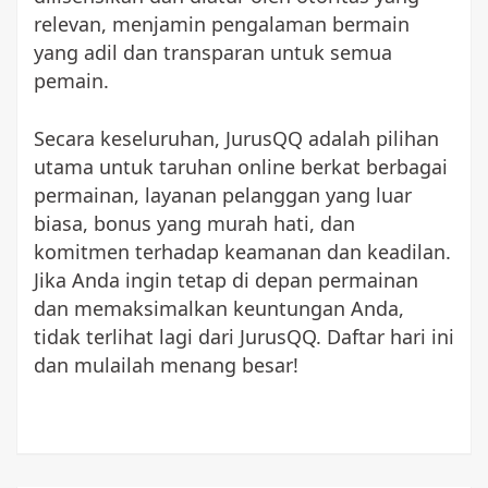
relevan, menjamin pengalaman bermain
yang adil dan transparan untuk semua
pemain.
Secara keseluruhan, JurusQQ adalah pilihan
utama untuk taruhan online berkat berbagai
permainan, layanan pelanggan yang luar
biasa, bonus yang murah hati, dan
komitmen terhadap keamanan dan keadilan.
Jika Anda ingin tetap di depan permainan
dan memaksimalkan keuntungan Anda,
tidak terlihat lagi dari JurusQQ. Daftar hari ini
dan mulailah menang besar!