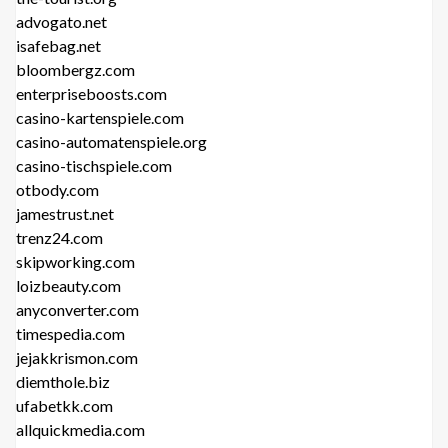
advogato.net
isafebag.net
bloombergz.com
enterpriseboosts.com
casino-kartenspiele.com
casino-automatenspiele.org
casino-tischspiele.com
otbody.com
jamestrust.net
trenz24.com
skipworking.com
loizbeauty.com
anyconverter.com
timespedia.com
jejakkrismon.com
diemthole.biz
ufabetkk.com
allquickmedia.com