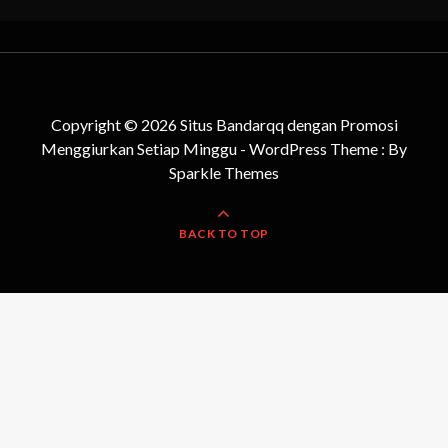
Copyright © 2026 Situs Bandarqq dengan Promosi
Menggiurkan Setiap Minggu - WordPress Theme : By
Sparkle Themes
BACK TO TOP