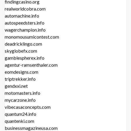
findingcasino.org
realworldcobra.com
automachine.info
autospeedsters.info
wagerchampion.info
monomousumicontest.com
deadricklingo.com
skyglobefx.com
gamblespherex.info
agentur-ramsenthaler.com
eomdesigns.com
triptrekker.info
gendxxi.net
motomasters.info
mycarzone.info
vibecasaconcepts.com
quantum24.info
quantenki.com
businessmagazineusa.com