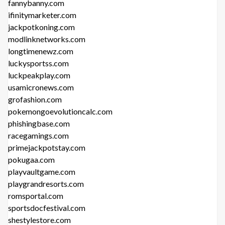
fannybanny.com
ifinitymarketer.com
jackpotkoning.com
modlinknetworks.com
longtimenewz.com
luckysportss.com
luckpeakplay.com
usamicronews.com
grofashion.com
pokemongoevolutioncalc.com
phishingbase.com
racegamings.com
primejackpotstay.com
pokugaa.com
playvaultgame.com
playgrandresorts.com
romsportal.com
sportsdocfestival.com
shestylestore.com