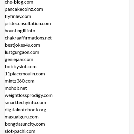
che-blog.com
pancakecoinz.com
flyfinley.com
prideconsultation.com
hountinglil.info
chakraaffirmations.net
bestjokes4u.com
lustgurgaon.com
geniejaar.com
bobbyslot.com
11placemoulin.com
mintz360.com
mohob.net
weightlossprodigy.com
smarttechyinfo.com
digitalnotebook.org
maxualguru.com
bongdasuncity.com
slot-pachi.com